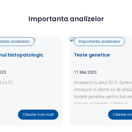
Importanta analizelor
tanta analizelor
Importanta analizelor
ul histopatologic
Teste genetice
2023
11 Mai 2023
 cu 01.
Incepand cu anul 2013, Synev
introduce in oferta sa de anali
testele genetice pentru boli er
culoare si lungime a blanii si
paternitate.
Citeste mai mult
Citeste m