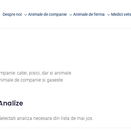
Despre noi
Animale de companie
Animale de ferma
Medici vete
Companie
Analize caini
Analize rumegatoare
Anima
mari
Laborator Synevovet
Analize pisici
Anim
Analize rumegatoare
Centru de recoltare
Analize animale exotice
Artic
mici
Presa
Analize ecvine
Analize suine
Cariere
Informatii utile
Analize pasari
anie: catei, pisici, dar si animale
Echipa
 animale de companie si gaseste
Informatii utile
FAQ
Cercetare
Analize
Selectati analiza necesara din lista de mai jos.