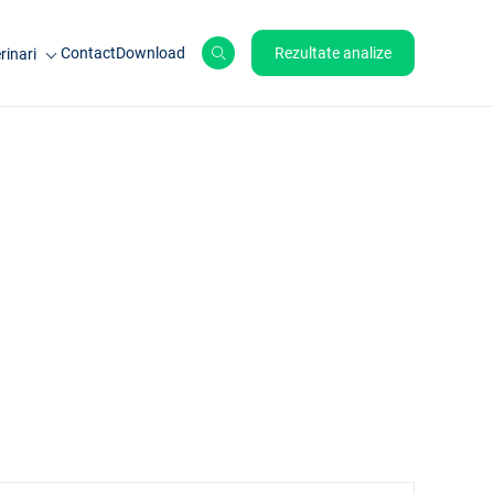
Contact
Download
Rezultate analize
rinari
le de ferma
ale de companie
ole