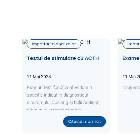
Importanta analizelor
Impor
Testul de stimulare cu ACTH
Examen
11 Mai 2023
11 Mai 
Este un test functional endocrin
Incepand
specific indicat in diagnosticul
sindromului Cushing si bolii Addison,
precum si in monitorizarea
tratamentului specific cu trilostan
Citeste mai mult
(Vetoryl®), mitotan (Lysodren®) sau
ketoconazol.