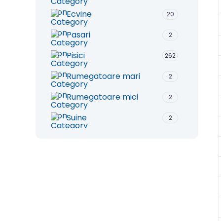
Ecvine
20
Pasari
2
Pisici
262
Rumegatoare mari
2
Rumegatoare mici
2
Suine
2