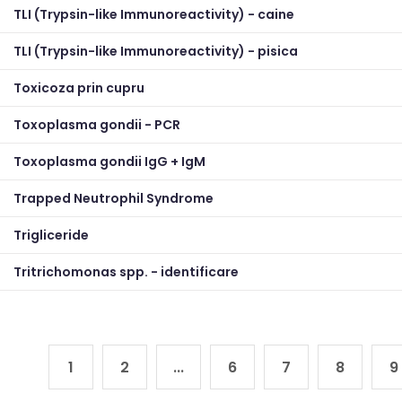
TLI (Trypsin-like Immunoreactivity) - caine
TLI (Trypsin-like Immunoreactivity) - pisica
Toxicoza prin cupru
Toxoplasma gondii - PCR
Toxoplasma gondii IgG + IgM
Trapped Neutrophil Syndrome
Trigliceride
Tritrichomonas spp. - identificare
1
2
...
6
7
8
9