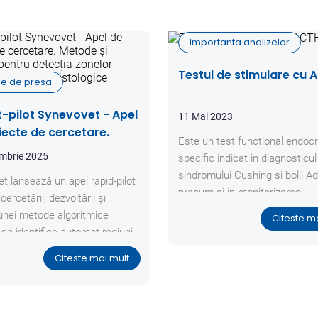
Importanta analizelor
Testul de stimulare cu 
ole de presa
t-pilot Synevovet - Apel
11 Mai 2023
iecte de cercetare.
Este un test functional endocr
 și algoritmi pentru
mbrie 2025
specific indicat in diagnosticul
ia zonelor maligne din
sindromului Cushing si bolii Ad
t lansează un apel rapid-pilot
i histologice
precum si in monitorizarea
cercetării, dezvoltării și
tratamentului specific cu trilo
i unei metode algoritmice
Citeste m
(Vetoryl®), mitotan (Lysodren
 să identifice automat regiuni
ketoconazol.
pe imagini histologice pentru
Citeste mai mult
mai multe tipuri de cancer