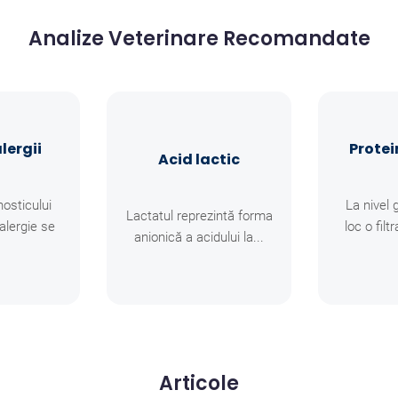
Analize Veterinare Recomandate
lergii
Protei
Acid lactic
nosticului
La nivel 
Lactatul reprezintă forma
alergie se
loc o fil
anionică a acidului la...
Articole