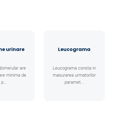
ne urinare
Leucograma
glomerular are
Leucograma consta in
trare minima de
masurarea urmatorilor
p...
paramet...