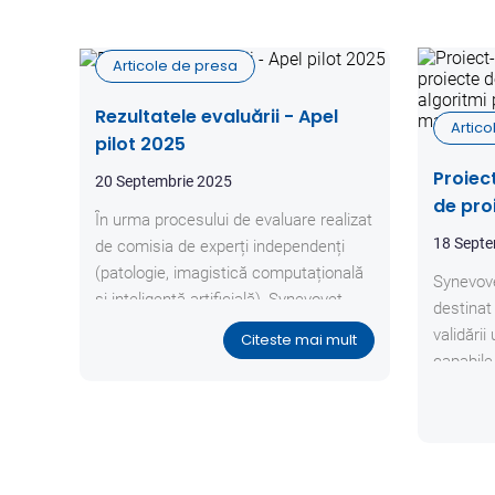
Articole de presa
Rezultatele evaluării - Apel
Artic
pilot 2025
Proiec
20 Septembrie 2025
de pro
În urma procesului de evaluare realizat
Metode
18 Septe
de comisia de experți independenți
detecț
(patologie, imagistică computațională
Synevove
imagin
și inteligență artificială), Synevovet
destinat 
anunță proiectul câștigător al apelului
validări
Citeste mai mult
rapid-pilot „Metode și algoritmi pentru
capabile
detecția zonelor maligne din imagini
maligne 
histologice”.
una sau 
(ex.