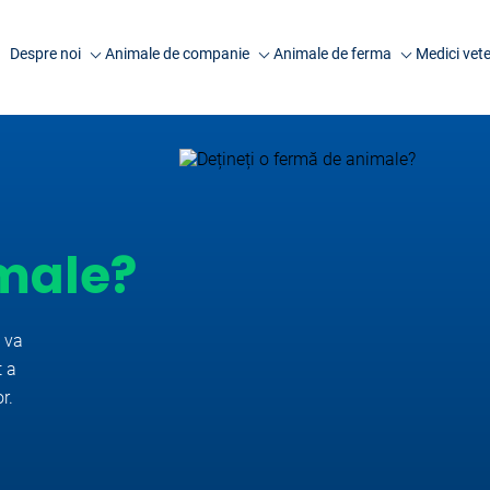
Despre noi
Animale de companie
Animale de ferma
Medici vete
Companie
Analize caini
Analize rumegatoare
Anima
mari
Laborator Synevovet
Analize pisici
Anim
Analize rumegatoare
Centru de recoltare
Analize animale exotice
Artic
mici
Presa
Analize ecvine
Analize suine
male?
Cariere
Informatii utile
Analize pasari
Echipa
Informatii utile
FAQ
a va
Cercetare
t a
r.