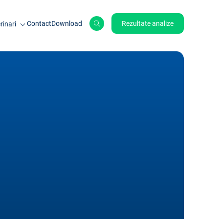
Contact
Download
Rezultate analize
rinari
le de ferma
ale de companie
ole