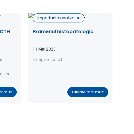
Importanta analizelor
ACTH
Examenul histopatologic
11 Mai 2023
in
Incepand cu 01.
dison,
stan
ai mult
Citeste mai mult
®) sau