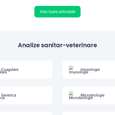
Vezi toate articolele
Analize sanitar-veterinare
Coagulare
Imunologie
Genetica
Microbiologie