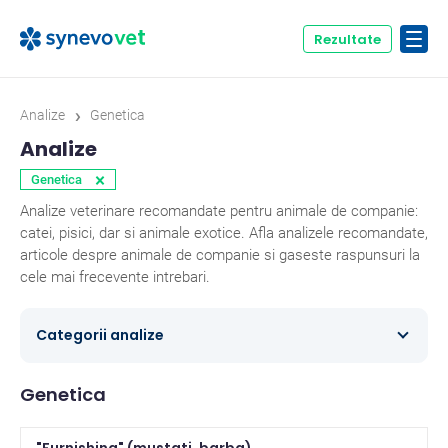
Rezultate
›
Analize
Genetica
Analize
×
Genetica
Analize veterinare recomandate pentru animale de companie:
catei, pisici, dar si animale exotice. Afla analizele recomandate,
articole despre animale de companie si gaseste raspunsuri la
cele mai frecevente intrebari.
Categorii analize
Caini
354
Genetica
Ecvine
20