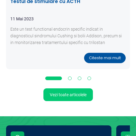
Testul de stimulare cu ACTH
11 Mai 2023
Este un test functional endocrin specific indicat in
diagnosticul sindromului Cushing si bolii Addison, precum si
in monitorizarea tratamentului specific cu trilostan
(Vetoryl®), mitotan (Lysodren®) sau ketoconazol.
Citeste mai mult
Vezi toate articolele