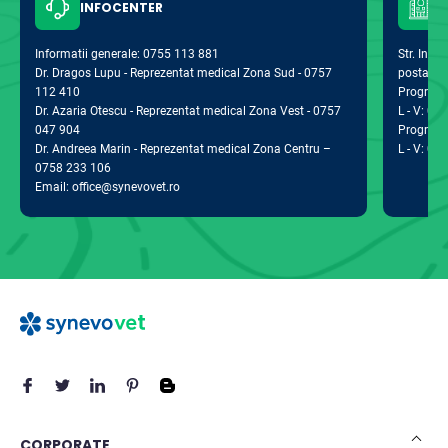
INFOCENTER
Informatii generale: 0755 113 881
Str. Indus
Dr. Dragos Lupu - Reprezentat medical Zona Sud - 0757
postal 0
112 410
Program d
Dr. Azaria Otescu - Reprezentat medical Zona Vest - 0757
L - V: 09:
047 904
Program 
Dr. Andreea Marin - Reprezentat medical Zona Centru –
L - V: 09:
0758 233 106
Email: office@synevovet.ro
CORPORATE