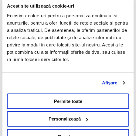
Cardiomiopatie hipertrofica (HCM4)
Acest site utilizează cookie-uri
Detalii
Folosim cookie-uri pentru a personaliza conținutul și
anunțurile, pentru a oferi funcții de rețele sociale și pentru
Carliontat (Curly)
a analiza traficul. De asemenea, le oferim partenerilor de
Detalii
rețele sociale, de publicitate și de analize informații cu
privire la modul în care folosiți site-ul nostru. Aceștia le
Cataracta ereditara
pot combina cu alte informații oferite de dvs. sau culese
Detalii
în urma folosirii serviciilor lor.
Certificat
Detalii
Afişare
Cistinurie
Detalii
Permite toate
Colapsul indus de exercitiu fizic (EIC)
Detalii
Personalizează
Congenital myasthenic syndrome (CMS)
Detalii