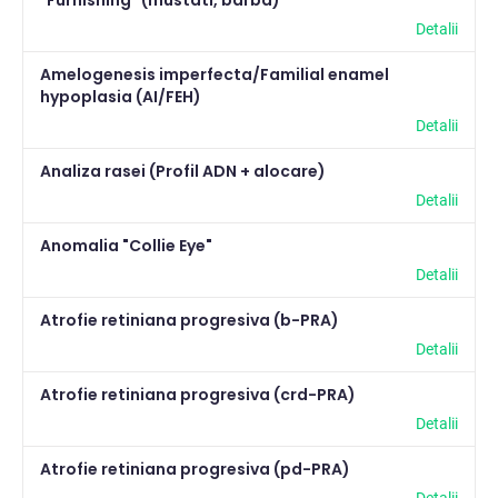
"Furnishing" (mustati, barba)
Pasari
2
Detalii
Pisici
Amelogenesis imperfecta/Familial enamel
262
hypoplasia (AI/FEH)
Rumegatoare mari
2
Detalii
Rumegatoare mici
2
Analiza rasei (Profil ADN + alocare)
Detalii
Suine
2
Anomalia "Collie Eye"
Detalii
Atrofie retiniana progresiva (b-PRA)
Detalii
Atrofie retiniana progresiva (crd-PRA)
Detalii
Atrofie retiniana progresiva (pd-PRA)