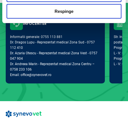
Respinge
INFOCENTER
Informatii generale: 0755 113 881
Str. Indus
Dr. Dragos Lupu - Reprezentat medical Zona Sud - 0757
postal 0
112 410
Program d
Dr. Azaria Otescu - Reprezentat medical Zona Vest - 0757
L - V: 09:
047 904
Program 
Dr. Andreea Marin - Reprezentat medical Zona Centru –
L - V: 09:
0758 233 106
Email: office@synevovet.ro