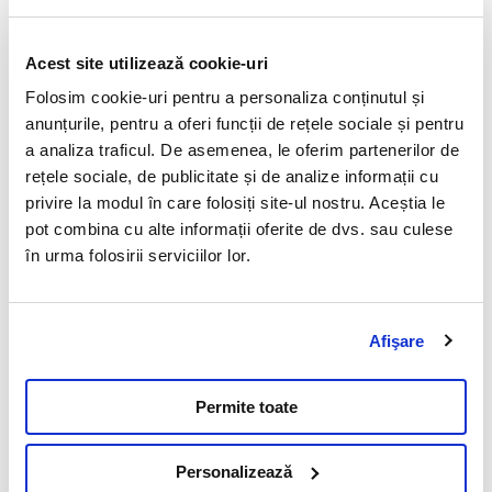
Importanta analizelor
Acest site utilizează cookie-uri
Examenul histopatologic
Folosim cookie-uri pentru a personaliza conținutul și
anunțurile, pentru a oferi funcții de rețele sociale și pentru
11 Mai 2023
a analiza traficul. De asemenea, le oferim partenerilor de
Incepand cu 01.
rețele sociale, de publicitate și de analize informații cu
privire la modul în care folosiți site-ul nostru. Aceștia le
pot combina cu alte informații oferite de dvs. sau culese
în urma folosirii serviciilor lor.
Citeste mai mult
Afişare
Permite toate
Vezi toate articolele
Personalizează