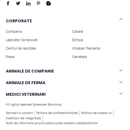
CORPORATE
Compania
Cariere
Laborator Synevovet
Echipa
Centrul de recoltare
Intrebari frecvente
Presa
Cercetare
ANIMALE DE COMPANIE
Analize caini
ANIMALE DE FERMA
Analize pisici
Analize rumegatoare mari
MEDICI VETERINARI
Analize animale exotice
Analize rumegatoare mici
All rights reserved Synevovet Romania.
Articole stiintifice
Analize suine
Termeni si conditii
Politica de confidentialitate
Politica de cookie-uri
Avertizori de integritate
Nota de informare privind prelucrarea datelor colaboratorilor