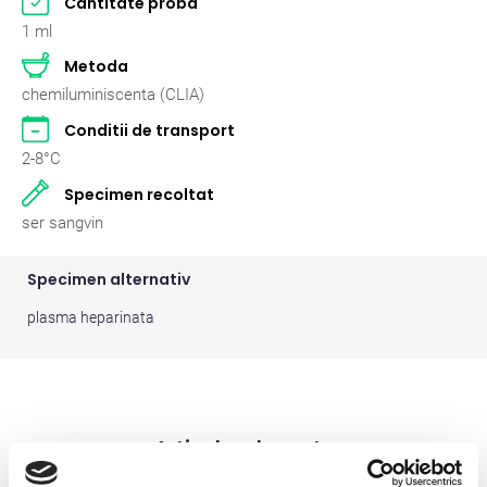
Cantitate proba
Pasari
2
1 ml
Metoda
Pisici
262
chemiluminiscenta (CLIA)
Rumegatoare mari
2
Conditii de transport
2-8°C
Rumegatoare mici
2
Specimen recoltat
Suine
2
ser sangvin
Specimen alternativ
plasma heparinata
Articole relevante