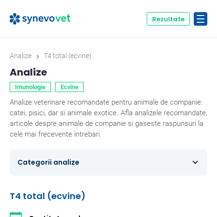
Rezultate
›
Analize
T4 total (ecvine)
Analize
Imunologie
Ecvine
Analize veterinare recomandate pentru animale de companie:
catei, pisici, dar si animale exotice. Afla analizele recomandate,
articole despre animale de companie si gaseste raspunsuri la
cele mai frecevente intrebari.
Categorii analize
Caini
354
T4 total (ecvine)
Ecvine
20