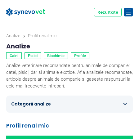
Rezultate
›
Analize
Profil renal mic
Analize
Caini
Pisici
Biochimie
Profile
Analize veterinare recomandate pentru animale de companie:
catei, pisici, dar si animale exotice. Afla analizele recomandate,
articole despre animale de companie si gaseste raspunsuri la
cele mai frecevente intrebari.
Categorii analize
Caini
354
Profil renal mic
Ecvine
20