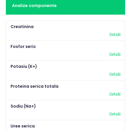
Analize componente
Pasari
2
Pisici
262
Creatinina
Rumegatoare mari
2
Detalii
Rumegatoare mici
2
Fosfor seric
Detalii
Suine
2
Potasiu (K+)
Detalii
Proteina serica totala
Detalii
Sodiu (Na+)
Detalii
Uree serica