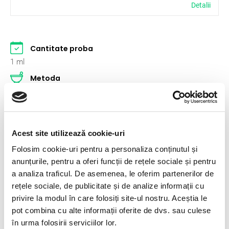
Detalii
Cantitate proba
1 ml
Metoda
spectrofotometrie
Conditii de transport
2-8°C
Acest site utilizează cookie-uri
Specimen recoltat
Folosim cookie-uri pentru a personaliza conținutul și
ser sangvin
anunțurile, pentru a oferi funcții de rețele sociale și pentru
a analiza traficul. De asemenea, le oferim partenerilor de
rețele sociale, de publicitate și de analize informații cu
Articole relevante
privire la modul în care folosiți site-ul nostru. Aceștia le
pot combina cu alte informații oferite de dvs. sau culese
Importanta analizelor
în urma folosirii serviciilor lor.