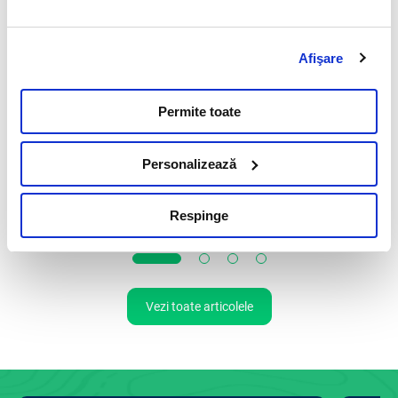
Analizele de sange pe intelesul tuturor
Afişare
21 Septembrie 2022
Analizele de sange permit medicului veterinar sa
Permite toate
evalueze in cel mai obiectiv mod posibil starea de
sanatate a companionului tau.
Personalizează
Citeste mai mult
Respinge
Vezi toate articolele