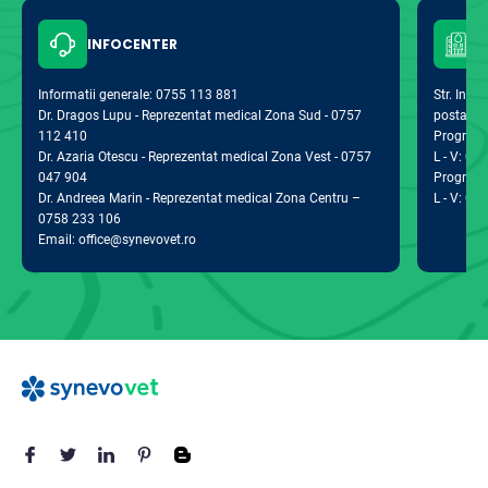
INFOCENTER
Informatii generale: 0755 113 881
Str. Indus
Dr. Dragos Lupu - Reprezentat medical Zona Sud - 0757
postal 0
112 410
Program d
Dr. Azaria Otescu - Reprezentat medical Zona Vest - 0757
L - V: 09:
047 904
Program 
Dr. Andreea Marin - Reprezentat medical Zona Centru –
L - V: 09:
0758 233 106
Email: office@synevovet.ro