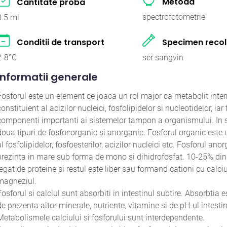
Metoda
Cantitate proba
spectrofotometrie
0.5 ml
Conditii de transport
Specimen recol
2-8°C
ser sangvin
Informatii generale
Fosforul este un element ce joaca un rol major ca metabolit inte
constituient al acizilor nucleici, fosfolipidelor si nucleotidelor, iar 
componenti importanti ai sistemelor tampon a organismului. In s
doua tipuri de fosfor:organic si anorganic. Fosforul organic est
al fosfolipidelor, fosfoesterilor, acizilor nucleici etc. Fosforul ano
prezinta in mare sub forma de mono si dihidrofosfat. 10-25% din 
legat de proteine si restul este liber sau formand cationi cu calciul
magneziul.
Fosforul si calciul sunt absorbiti in intestinul subtire. Absorbtia e
de prezenta altor minerale, nutriente, vitamine si de pH-ul intestin
Metabolismele calciului si fosforului sunt interdependente.