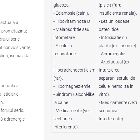
glucoza.
(pisici) (fara
- Eclampsie (caini).
insuficienta renala).
- Hipovitaminoza D.
- Leziuni osoase
factuala a
- Malabsorbtie sau
osteolitice.
 si prometazina;
infometare.
- Intoxicatie cu
ului seric:
- Alcaloza
plante (ex. Iasomie).
nticonvulsivante,
respiratorie.
- Acromegalie.
lina, isoniazida,
-
- Artefactual (ex.
Hiperadrenocorticism
Intarzierea
(rar).
separarii serului de
factuala a
- Hipomagneziemie.
celule; hemoliza in
 sticlariei,
- Sindrom Falconi-like
vitro).
in.
la caine.
- Medicamente (vezi
orului seric:
- Medicamente (vezi
sectiunea
sectiunea
Interferente).
 β-adrenergici,
Interferente).