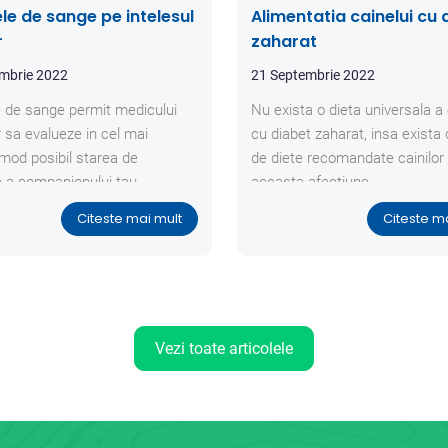
ele de sange pe intelesul
Alimentatia cainelui cu 
r
zaharat
mbrie 2022
21 Septembrie 2022
e de sange permit medicului
Nu exista o dieta universala a 
r sa evalueze in cel mai
cu diabet zaharat, insa exista 
 mod posibil starea de
de diete recomandate cainilor
 a companionului tau.
aceasta afectiune.
Citeste mai mult
Citeste m
Vezi toate articolele