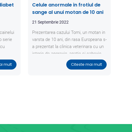
diabet
Celule anormale in frotiul de
sange al unui motan de 10 ani
21 Septembrie 2022
cainelui
Prezentarea cazului Tomi, un motan in
o serie
varsta de 10 ani, din rasa Europeana s-
 cu
a prezentat la clinica veterinara cu un
istoric de anorexie, apatie si cahexie,
fara a prezenta imbunatatiri ale starii
ai mult
Citeste mai mult
generale dupa un tratament anterior.