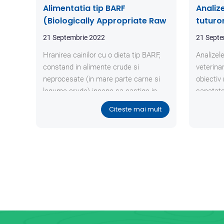
Alimentatia tip BARF
Analiz
(Biologically Appropriate Raw
tuturo
Food) la caini
21 Septembrie 2022
21 Septe
Hranirea cainilor cu o dieta tip BARF,
Analizel
constand in alimente crude si
veterina
neprocesate (in mare parte carne si
obiectiv
legume crude) incepe sa castige in
sanatate
popularitate si printre proprietarii de
Citeste mai mult
caini din Romania.