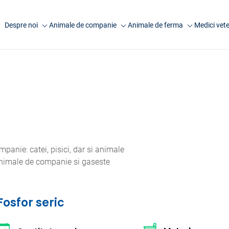
Despre noi
Animale de companie
Animale de ferma
Medici vete
Companie
Analize caini
Analize rumegatoare
Anima
mari
Laborator Synevovet
Analize pisici
Anim
Analize rumegatoare
Centru de recoltare
Analize animale exotice
Artic
mici
Presa
Analize ecvine
Analize suine
Cariere
Informatii utile
Analize pasari
Echipa
Informatii utile
anie: catei, pisici, dar si animale
FAQ
 animale de companie si gaseste
Cercetare
Fosfor seric