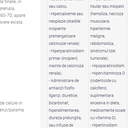
e tinere, in
sau calciu.
tisular sau miopatii
rerenala,
- Hipercalcemie sau
(hemoliza, necroza
 60-70, apare
neoplazie (stadiile
musculara,
evere exista
incipiente
hipertermie
premergatoare
maligna,
calcinozei renale).
rabdomioliza,
- Hiperparatiroidism
sindromul lizei
primar (incipient,
tumorale).
inainte de calcinoza
- Hipoparatiroidism.
renala).
- Hipervitaminoza D
- Administrare de
(rodenticide cu
antiacizi fosfo-
calciferol,
liganzi, diuretice,
suplimentara
e celule in
bicarbonat,
excesiva in dieta,
 Serul/palsma
hiperalimentarea,
medicamente locale
diureza prelungita,
cu vitamina D).
sau infuzie de
- Hipertiroidism