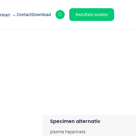
Contact
Download
Rezultate analize
rinari
le de ferma
ale de companie
ole
Specimen alternativ
plasma heparinata