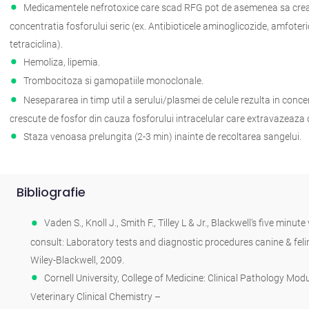
Medicamentele nefrotoxice care scad RFG pot de asemenea sa cre
concentratia fosforului seric (ex. Antibioticele aminoglicozide, amfoteri
tetraciclina).
Hemoliza, lipemia.
Trombocitoza si gamopatiile monoclonale.
Nesepararea in timp util a serului/plasmei de celule rezulta in concen
crescute de fosfor din cauza fosforului intracelular care extravazeaza di
Staza venoasa prelungita (2-3 min) inainte de recoltarea sangelui.
Bibliografie
Vaden S., Knoll J., Smith F., Tilley L & Jr., Blackwell's five minute
consult: Laboratory tests and diagnostic procedures canine & felin
Wiley-Blackwell, 2009.
Cornell University, College of Medicine: Clinical Pathology Modu
Veterinary Clinical Chemistry –