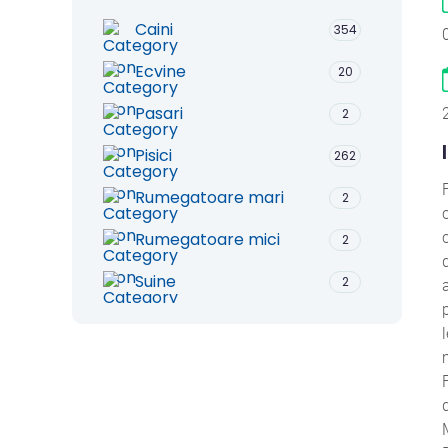
Caini
354
Ecvine
20
Pasari
2
Pisici
262
Rumegatoare mari
2
Rumegatoare mici
2
Suine
2