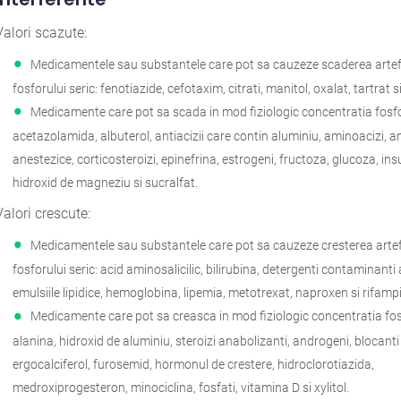
Valori scazute:
Medicamentele sau substantele care pot sa cauzeze scaderea arte
fosforului seric: fenotiazide, cefotaxim, citrati, manitol, oxalat, tartrat
Medicamente care pot sa scada in mod fiziologic concentratia fosfor
acetazolamida, albuterol, antiacizii care contin aluminiu, aminoacizi, a
anestezice, corticosteroizi, epinefrina, estrogeni, fructoza, glucoza, insu
hidroxid de magneziu si sucralfat.
Valori crescute:
Medicamentele sau substantele care pot sa cauzeze cresterea arte
fosforului seric: acid aminosalicilic, bilirubina, detergenti contaminanti ai
emulsiile lipidice, hemoglobina, lipemia, metotrexat, naproxen si rifamp
Medicamente care pot sa creasca in mod fiziologic concentratia fosf
alanina, hidroxid de aluminiu, steroizi anabolizanti, androgeni, blocanti
ergocalciferol, furosemid, hormonul de crestere, hidroclorotiazida,
medroxiprogesteron, minociclina, fosfati, vitamina D si xylitol.