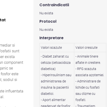
Contraindicatii
Nu exista
tat
Protocol
Nu exista
Interpretare
rmediar si
Valori scazute
Valori crescute
fosfatii sunt
er exista
- Diabet zaharat cu
- Animale tinere
e un component
cetoza (cetoacidoza
aflate in crestere.
rganic se
diabetica)
- RFG scazuta
fosfor este
- Hiperinsulinism sau
asociata azotemiei.
, sodiul si
administrarea de
- Administrare de
insulina la pacientii
lichide cu fosfati
ste influentata
diabetici.
sau clizme cu
al.
- Aport alimentar
fosfati.
neadecvat de fosfor
- Traumatism