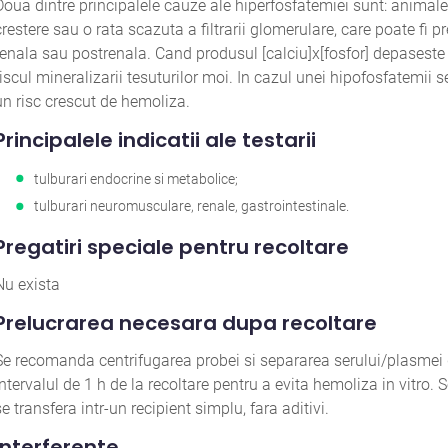
Doua dintre principalele cauze ale hiperfosfatemiei sunt: animalel
crestere sau o rata scazuta a filtrarii glomerulare, care poate fi p
renala sau postrenala. Cand produsul [calciu]x[fosfor] depaseste
riscul mineralizarii tesuturilor moi. In cazul unei hipofosfatemii s
un risc crescut de hemoliza.
Principalele indicatii ale testarii
tulburari endocrine si metabolice;
tulburari neuromusculare, renale, gastrointestinale.
Pregatiri speciale pentru recoltare
Nu exista
Prelucrarea necesara dupa recoltare
Se recomanda centrifugarea probei si separarea serului/plasmei d
intervalul de 1 h de la recoltare pentru a evita hemoliza in vitro.
se transfera intr-un recipient simplu, fara aditivi.
Interferente