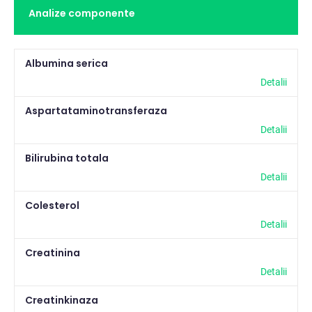
Analize componente
Pasari
2
Pisici
262
Albumina serica
Rumegatoare mari
2
Detalii
Rumegatoare mici
2
Aspartataminotransferaza
Detalii
Suine
2
Bilirubina totala
Detalii
Colesterol
Detalii
Creatinina
Detalii
Creatinkinaza