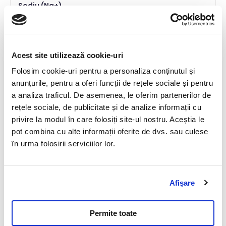
Sodiu (Na+)
Detalii
Trigliceride
Detalii
Acest site utilizează cookie-uri
Folosim cookie-uri pentru a personaliza conținutul și
Uree serica
anunțurile, pentru a oferi funcții de rețele sociale și pentru
Detalii
a analiza traficul. De asemenea, le oferim partenerilor de
rețele sociale, de publicitate și de analize informații cu
privire la modul în care folosiți site-ul nostru. Aceștia le
Cantitate proba
pot combina cu alte informații oferite de dvs. sau culese
1 ml
în urma folosirii serviciilor lor.
Metoda
spectrofotometrie
Afişare
Conditii de transport
2-8°C
Permite toate
Specimen recoltat