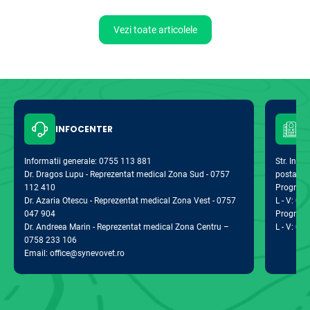
Vezi toate articolele
INFOCENTER
Informatii generale: 0755 113 881
Str. Indus
Dr. Dragos Lupu - Reprezentat medical Zona Sud - 0757
postal 0
112 410
Program d
Dr. Azaria Otescu - Reprezentat medical Zona Vest - 0757
L - V: 09:
047 904
Program 
Dr. Andreea Marin - Reprezentat medical Zona Centru –
L - V: 09:
0758 233 106
Email: office@synevovet.ro