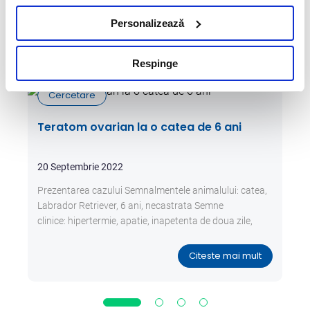
ser sangvin
Personalizează
Articole relevante
Respinge
Cercetare
Teratom ovarian la o catea de 6 ani
20 Septembrie 2022
Prezentarea cazului Semnalmentele animalului: catea,
Labrador Retriever, 6 ani, necastrata Semne
clinice: hipertermie, apatie, inapetenta de doua zile,
distensie abdominala usoara, formatiune
intraabdominala palpabila transabdominal.
Citeste mai mult