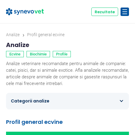
Rezultate
›
Analize
Profil general ecvine
Analize
Ecvine
Biochimie
Profile
Analize veterinare recomandate pentru animale de companie:
catei, pisici, dar si animale exotice. Afla analizele recomandate,
articole despre animale de companie si gaseste raspunsuri la
cele mai frecevente intrebari.
Categorii analize
Caini
354
Profil general ecvine
Ecvine
20