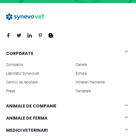
CORPORATE
Compania
Cariere
Laborator Synevovet
Echipa
Centrul de recoltare
Intrebari frecvente
Presa
Cercetare
ANIMALE DE COMPANIE
Analize caini
ANIMALE DE FERMA
Analize pisici
Analize rumegatoare mari
MEDICI VETERINARI
Analize animale exotice