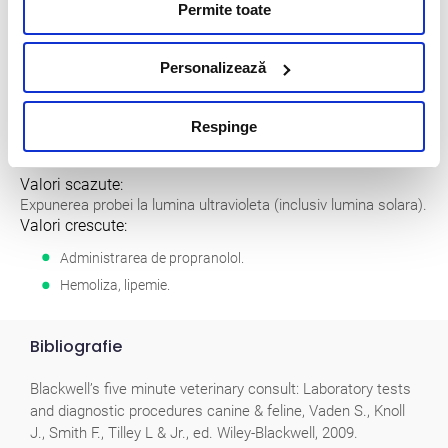
Permite toate
Se recomanda centrifugarea imediat dupa exprimarea
coagulului (30-60 min) si separarea serului intr-un recipient
Personalizează
simplu, fara aditivi.
Nu expuneti serul la lumina solara directa (determina
scaderea concentratiei de bilirubina).
Respinge
Interferente
Valori scazute:
Expunerea probei la lumina ultravioleta (inclusiv lumina solara).
Valori crescute:
Administrarea de propranolol.
Hemoliza, lipemie.
Bibliografie
Blackwell’s five minute veterinary consult: Laboratory tests
and diagnostic procedures canine & feline, Vaden S., Knoll
J., Smith F., Tilley L & Jr., ed. Wiley-Blackwell, 2009.