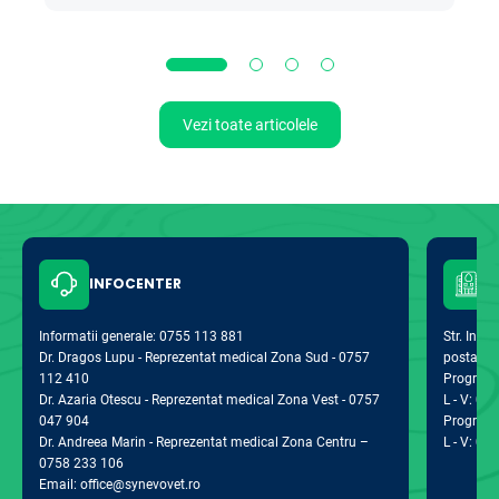
Vezi toate articolele
INFOCENTER
Informatii generale: 0755 113 881
Str. Indus
Dr. Dragos Lupu - Reprezentat medical Zona Sud - 0757
postal 0
112 410
Program d
Dr. Azaria Otescu - Reprezentat medical Zona Vest - 0757
L - V: 09:
047 904
Program 
Dr. Andreea Marin - Reprezentat medical Zona Centru –
L - V: 09:
0758 233 106
Email: office@synevovet.ro