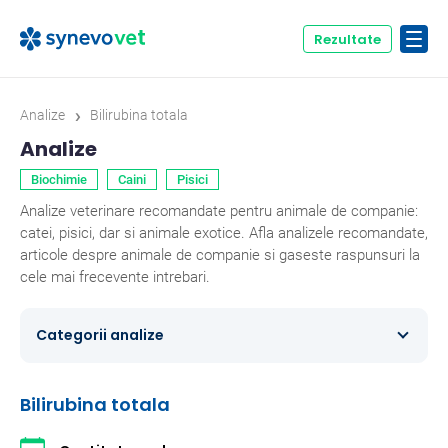
Rezultate
›
Analize
Bilirubina totala
Analize
Biochimie
Caini
Pisici
Analize veterinare recomandate pentru animale de companie:
catei, pisici, dar si animale exotice. Afla analizele recomandate,
articole despre animale de companie si gaseste raspunsuri la
cele mai frecevente intrebari.
Categorii analize
Caini
354
Bilirubina totala
Ecvine
20