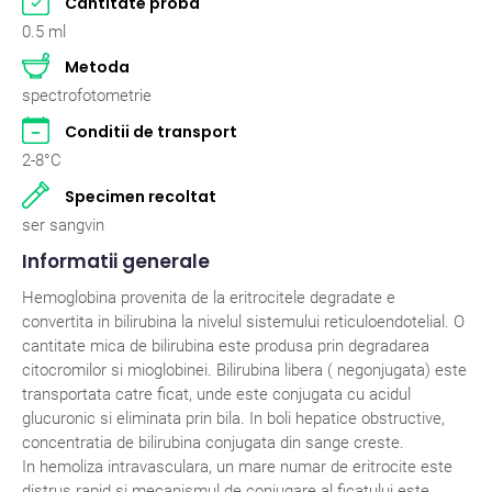
Cantitate proba
Pasari
2
0.5 ml
Metoda
Pisici
262
spectrofotometrie
Rumegatoare mari
2
Conditii de transport
2-8°C
Rumegatoare mici
2
Specimen recoltat
Suine
2
ser sangvin
Informatii generale
Hemoglobina provenita de la eritrocitele degradate e
convertita in bilirubina la nivelul sistemului reticuloendotelial. O
cantitate mica de bilirubina este produsa prin degradarea
citocromilor si mioglobinei. Bilirubina libera ( negonjugata) este
transportata catre ficat, unde este conjugata cu acidul
glucuronic si eliminata prin bila. In boli hepatice obstructive,
concentratia de bilirubina conjugata din sange creste.
In hemoliza intravasculara, un mare numar de eritrocite este
distrus rapid si mecanismul de conjugare al ficatului este