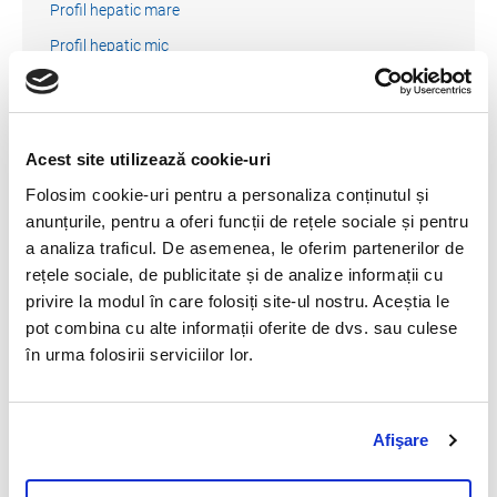
Profil hepatic mare
Profil hepatic mic
Profil pancreatita
Profil anual basic monitorizarea a starii de sanatate caine
Profil anual basic monitorizare a starii sanatate pisica
Acest site utilizează cookie-uri
Profil anual complet monitorizare stare de sanatate pisica
Folosim cookie-uri pentru a personaliza conținutul și
anunțurile, pentru a oferi funcții de rețele sociale și pentru
Profil anual complet monitorizare a starii de sanatate
a analiza traficul. De asemenea, le oferim partenerilor de
caine
rețele sociale, de publicitate și de analize informații cu
privire la modul în care folosiți site-ul nostru. Aceștia le
Principalele indicatii ale testarii
pot combina cu alte informații oferite de dvs. sau culese
în urma folosirii serviciilor lor.
Boli hepato-biliare.
Boli hemolitice.
Pregatiri speciale pentru recoltare
Afişare
Nu exista.
Prelucrarea necesara dupa recoltare