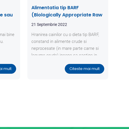
Diag
Alimentatia tip BARF
cai
le sau
(Biologically Appropriate Raw
20 S
Food) la caini
21 Septembrie 2022
Boal
mai bine
Hranirea cainilor cu o dieta tip BARF,
hipo
u.
constand in alimente crude si
sind
neprocesate (in mare parte carne si
secre
legume crude) incepe sa castige in
si/sa
popularitate si printre proprietarii de
glan
ai mult
Citeste mai mult
caini din Romania.