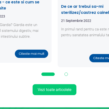
a - ce este si cum se
De ce ar trebui sa-mi
ite
sterilizez/castrez caine
2023
pisica?
21 Septembrie 2022
Giardia? Giardia este un
In primul rand pentru ca este 
l sistemului digestiv, mai
pentru sanatatea animalului ta
 intestinului subtire.
Citeste mai mult
Citeste m
Vezi toate articolele