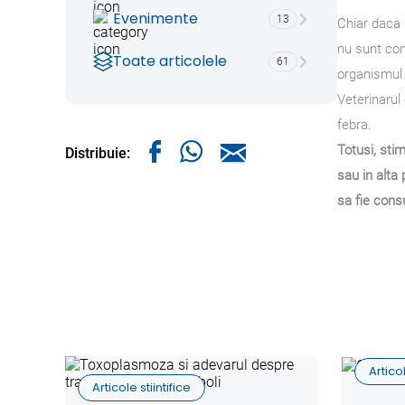
Evenimente
13
Chiar daca 
nu sunt con
Toate articolele
61
organismul 
Veterinarul
febra.
Totusi, sti
Distribuie:
sau in alta
sa fie consu
Articol
Articole stiintifice