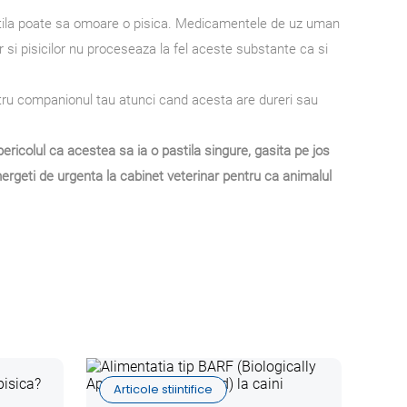
astila poate sa omoare o pisica. Medicamentele de uz uman
si pisicilor nu proceseaza la fel aceste substante ca si
ntru companionul tau atunci cand acesta are dureri sau
ericolul ca acestea sa ia o pastila singure, gasita pe jos
ergeti de urgenta la cabinet veterinar pentru ca animalul
Art
Articole stiintifice