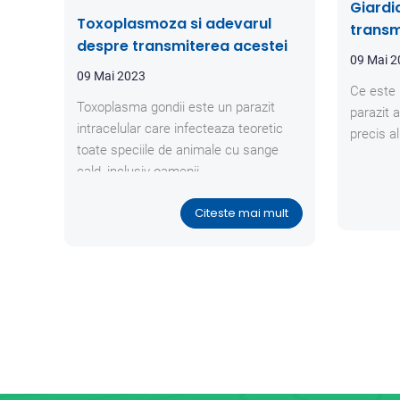
Giardi
Toxoplasmoza si adevarul
transm
despre transmiterea acestei
09 Mai 
boli
09 Mai 2023
Ce este 
Toxoplasma gondii este un parazit
parazit a
intracelular care infecteaza teoretic
precis al
toate speciile de animale cu sange
cald, inclusiv oamenii.
Citeste mai mult