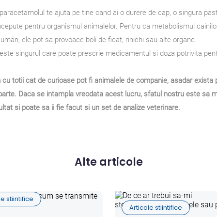
paracetamolul te ajuta pe tine cand ai o durere de cap, o singura p
cepute pentru organismul animalelor. Pentru ca metabolismul cainilor 
uman, ele pot sa provoace boli de ficat, rinichi sau alte organe.
 este singurul care poate prescrie medicamentul si doza potrivita pe
m cu totii cat de curioase pot fi animalele de companie, asadar exista p
 parte. Daca se intampla vreodata acest lucru, sfatul nostru este sa m
ltat si poate sa ii fie facut si un set de
analize veterinare
.
Alte articole
e stiintifice
Articole stiintifice