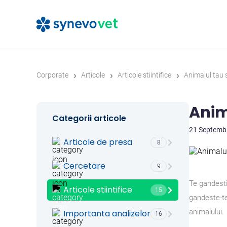
›
›
›
Corporate
Articole
Articole stiintifice
Animalul tau
Anim
Categorii articole
21 Septemb
Articole de presa
8
Cercetare
9
Te gandesti
Articole stiintifice
15
gandeste-te
animalului.
Importanta analizelor
16