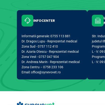
INFOCENTER
Informatii generale: 0755 113 881
Str. Indu
Dr. Dragos Lupu - Reprezentat medical
judetul I
Zona Sud - 0757 112 410
Program d
Dr. Azaria Otescu - Reprezentat medical
L - V: 09:
Zona Vest - 0757 047 904
Program 
Dr. Andreea Marin - Reprezentat medical
L - V: 09
Zona Centru – 0758 233 106
Email: office@synevovet.ro