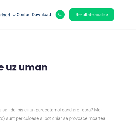
Contact
Download
Rezultate analize
rinari
le de ferma
ale de companie
ole
de uz uman
au sa-i dai pisicii un paracetamol cand are febra? Mai
tc) sunt periculoase si pot chiar sa provoace moartea