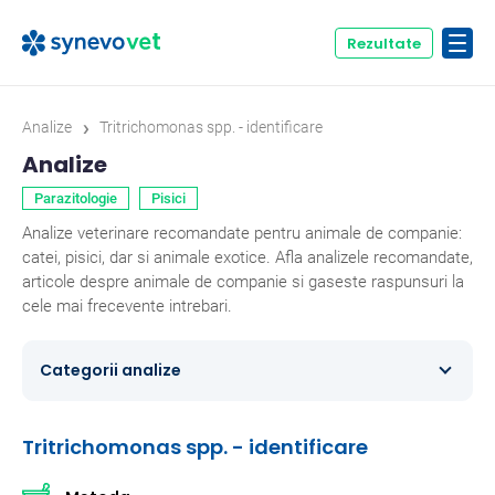
Rezultate
›
Analize
Tritrichomonas spp. - identificare
Analize
Parazitologie
Pisici
Analize veterinare recomandate pentru animale de companie:
catei, pisici, dar si animale exotice. Afla analizele recomandate,
articole despre animale de companie si gaseste raspunsuri la
cele mai frecevente intrebari.
Categorii analize
Caini
354
Tritrichomonas spp. - identificare
Ecvine
20