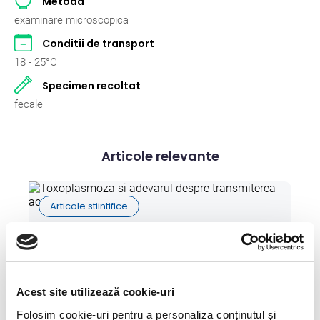
Metoda
Pasari
2
examinare microscopica
Conditii de transport
Pisici
262
18 - 25°C
Rumegatoare mari
2
Specimen recoltat
fecale
Rumegatoare mici
2
Suine
2
Articole relevante
Articole stiintifice
Toxoplasmoza si adevarul despre
transmiterea acestei boli
09 Mai 2023
Acest site utilizează cookie-uri
Toxoplasma gondii este un parazit intracelular care
Folosim cookie-uri pentru a personaliza conținutul și