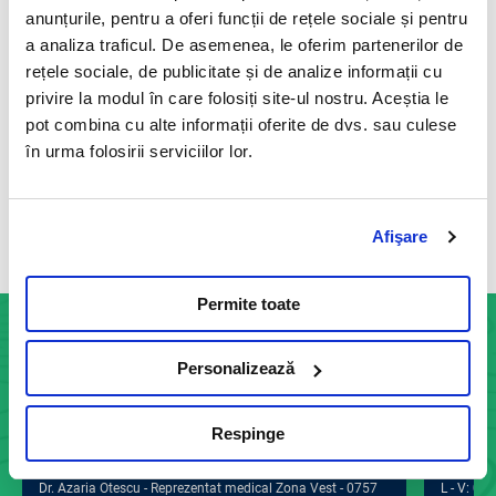
infecteaza teoretic toate speciile de animale cu sange
anunțurile, pentru a oferi funcții de rețele sociale și pentru
cald, inclusiv oamenii.
a analiza traficul. De asemenea, le oferim partenerilor de
rețele sociale, de publicitate și de analize informații cu
Citeste mai mult
privire la modul în care folosiți site-ul nostru. Aceștia le
pot combina cu alte informații oferite de dvs. sau culese
în urma folosirii serviciilor lor.
Vezi toate articolele
Afişare
Permite toate
Personalizează
INFOCENTER
Informatii generale: 0755 113 881
Str. Indus
Respinge
Dr. Dragos Lupu - Reprezentat medical Zona Sud - 0757
postal 0
112 410
Program d
Dr. Azaria Otescu - Reprezentat medical Zona Vest - 0757
L - V: 09: