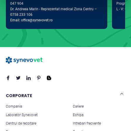
047 904
Program 
Dr. Andreea Marin - Reprezentat medical Zona Centru –
L - V: 09:
0758 233 106
Email: office@synevovet.ro
CORPORATE
Compania
Cariere
Laborator Synevovet
Echipa
Centrul de recoltare
Intrebari frecvente