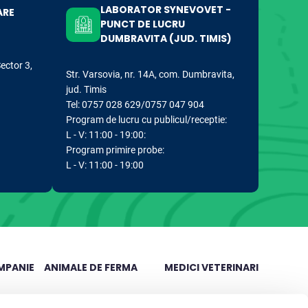
LABORATOR SYNEVOVET -
ARE
PUNCT DE LUCRU
DUMBRAVITA (JUD. TIMIS)
Sector 3,
Str. Varsovia, nr. 14A, com. Dumbravita,
jud. Timis
Tel: 0757 028 629/0757 047 904
Program de lucru cu publicul/receptie:
L - V: 11:00 - 19:00:
Program primire probe:
L - V: 11:00 - 19:00
MPANIE
ANIMALE DE FERMA
MEDICI VETERINARI
Analize rumegatoare mari
Articole stiintifice