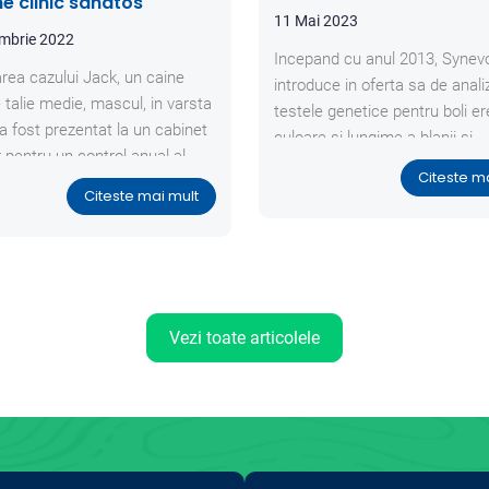
ne clinic sanatos
11 Mai 2023
mbrie 2022
Incepand cu anul 2013, Synev
rea cazului Jack, un caine
introduce in oferta sa de anali
 talie medie, mascul, in varsta
testele genetice pentru boli er
 a fost prezentat la un cabinet
culoare si lungime a blanii si
r pentru un control anual al
paternitate.
Citeste m
e sanatate.
Citeste mai mult
Vezi toate articolele