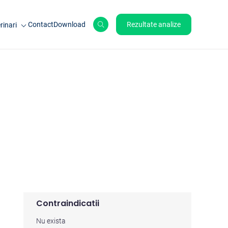
Contact
Download
Rezultate analize
rinari
le de ferma
ale de companie
ole
Contraindicatii
Nu exista