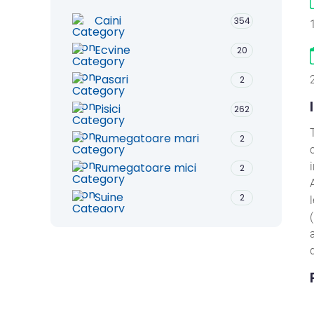
Caini
354
Ecvine
20
Pasari
2
Pisici
262
Rumegatoare mari
2
Rumegatoare mici
2
Suine
2