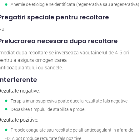
Anemie de etiologie neidentificata (regenerativa sau aregenerativa)
Pregatiri speciale pentru recoltare
Nu.
Prelucrarea necesara dupa recoltare
Imediat dupa recoltare se inverseaza vacutainerul de 4-5 ori
pentru a asigura omogenizarea
anticoagulantului cu sangele.
Interferente
Rezultate negative:
Terapia imunosupresiva poate duce la rezultate fals negative.
Depasirea timpului de stabilita a probei.
Rezultate pozitive:
Probele coagulate sau recoltate pe alt anticoagulant in afara de
EDTA pot produce rezultate fals pozitive.