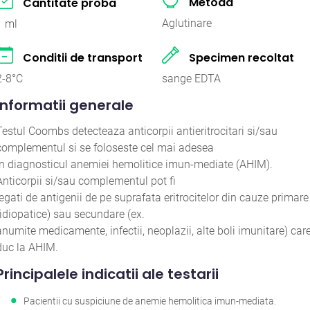
Metoda
Cantitate proba
Aglutinare
1 ml
Conditii de transport
Specimen recoltat
2-8°C
sange EDTA
Informatii generale
Testul Coombs detecteaza anticorpii antieritrocitari si/sau
complementul si se foloseste cel mai adesea
in diagnosticul anemiei hemolitice imun-mediate (AHIM).
Anticorpii si/sau complementul pot fi
legati de antigenii de pe suprafata eritrocitelor din cauze primare
(idiopatice) sau secundare (ex.
anumite medicamente, infectii, neoplazii, alte boli imunitare) car
duc la AHIM.
Principalele indicatii ale testarii
Pacientii cu suspiciune de anemie hemolitica imun-mediata.