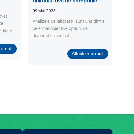
animalul dvs de companie
09 Mai 2023
ovet
Analizele de laborator sunt una dintre
ze
cele mai obiective optiuni de
editare,
diagnostic medical.
ai mult
Citeste mai mult