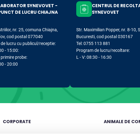
LABORATOR SYNEVOVET -
CENTRUL DE RECOLT
PUNCT DE LUCRU CHIAJNA
SYNEVOVET
striilor, nr. 25, comuna Chiajna,
Str. Maximilian Popper, nr. 8-10, 
lfov, cod postal 077040
Bucuresti, cod postal 030167
e lucru cu publicul/receptie:
Tel: 0755 113 881
00 - 15:00:
Program de lucru/recoltare:
primire probe:
L - V: 08:30 - 16:30
:00 - 20:00
CORPORATE
ANIMALE DE CO
Compania
Cariere
Analize caini