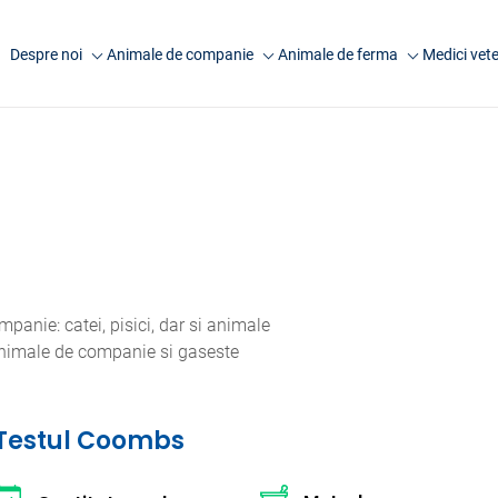
Despre noi
Animale de companie
Animale de ferma
Medici vete
Companie
Analize caini
Analize rumegatoare
Anima
mari
Laborator Synevovet
Analize pisici
Anim
Analize rumegatoare
Centru de recoltare
Analize animale exotice
Artic
mici
Presa
Analize ecvine
Analize suine
Cariere
Informatii utile
Analize pasari
Echipa
Informatii utile
anie: catei, pisici, dar si animale
FAQ
 animale de companie si gaseste
Cercetare
Testul Coombs