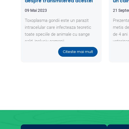
despre transmiterea acestei
un cai
boli
09 Mai 2023
21 Septe
Toxoplasma gondii este un parazit
Prezenta
intracelular care infecteaza teoretic
metis de
toate speciile de animale cu sange
de 4 ani
cald, inclusiv oamenii.
veterina
starii d
Citeste mai mult