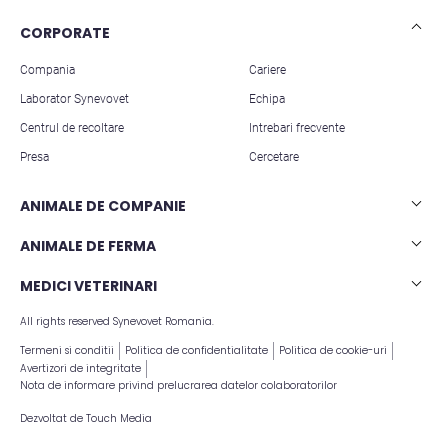
CORPORATE
Compania
Cariere
Laborator Synevovet
Echipa
Centrul de recoltare
Intrebari frecvente
Presa
Cercetare
ANIMALE DE COMPANIE
Analize caini
ANIMALE DE FERMA
Analize pisici
Analize rumegatoare mari
MEDICI VETERINARI
Analize animale exotice
Analize rumegatoare mici
All rights reserved Synevovet Romania.
Articole stiintifice
Analize suine
Termeni si conditii
Politica de confidentialitate
Politica de cookie-uri
Avertizori de integritate
Nota de informare privind prelucrarea datelor colaboratorilor
Dezvoltat de
Touch Media