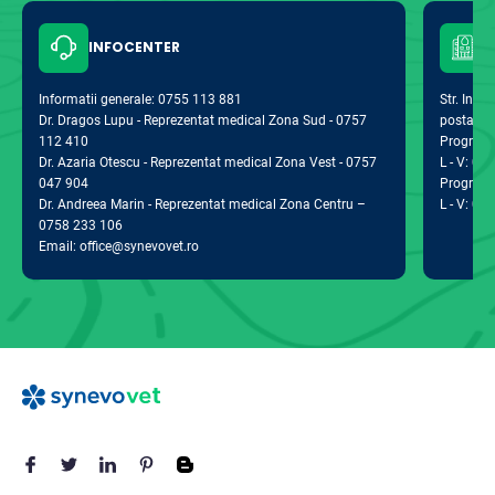
INFOCENTER
Informatii generale: 0755 113 881
Str. Indus
Dr. Dragos Lupu - Reprezentat medical Zona Sud - 0757
postal 0
112 410
Program d
Dr. Azaria Otescu - Reprezentat medical Zona Vest - 0757
L - V: 09:
047 904
Program 
Dr. Andreea Marin - Reprezentat medical Zona Centru –
L - V: 09:
0758 233 106
Email: office@synevovet.ro