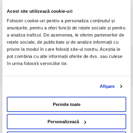
Imediat dupa recoltare se inverseaza vacutainerul de 4-5 ori
pentru a asigura omogenizarea
Acest site utilizează cookie-uri
anticoagulantului cu sangele.
Folosim cookie-uri pentru a personaliza conținutul și
Daca proba de sange nu ajunge in timp util la laborator (<12 h),
anunțurile, pentru a oferi funcții de rețele sociale și pentru
se executa frotiuri sangvine si se
a analiza traficul. De asemenea, le oferim partenerilor de
usuca la aer.
rețele sociale, de publicitate și de analize informații cu
privire la modul în care folosiți site-ul nostru. Aceștia le
Bibliografie
pot combina cu alte informații oferite de dvs. sau culese
în urma folosirii serviciilor lor.
Blackwell’s five minute veterinary consult: Laboratory tests
and diagnostic procedures canine & feline, Vaden S., Knoll
J., Smith F., Tilley L & Jr., ed. Wiley-Blackwell, 2009.
Afişare
Permite toate
Articole relevante
Personalizează
Importanta analizelor