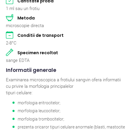
Cantitate proba
Pasari
2
1 ml sau un frotiu
Metoda
Pisici
262
microscopie directa
Rumegatoare mari
2
Conditii de transport
2-8°C
Rumegatoare mici
2
Specimen recoltat
Suine
2
sange EDTA
Informatii generale
Examinarea microscopica a frotiului sangvin ofera informatii
cu privire la morfologia principalelor
tipuri celulare:
morfologia eritrocitelor;
morfologia leucocitelor;
morfologia trombocitelor;
prezenta oricaror tipuri celulare anormale (blasti, mastocite