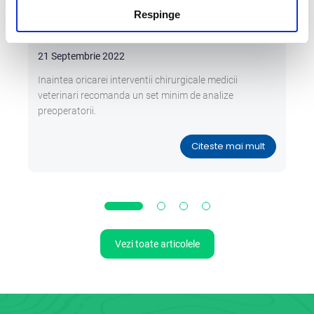
Importanta analizelor preoperatorii
Respinge
21 Septembrie 2022
Inaintea oricarei interventii chirurgicale medicii
veterinari recomanda un set minim de analize
preoperatorii.
Citeste mai mult
Vezi toate articolele