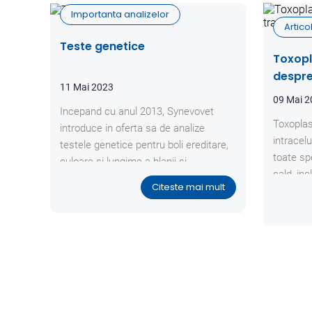
Importanta analizelor
Articol
Teste genetice
Toxopl
despre
11 Mai 2023
boli
09 Mai 
Incepand cu anul 2013, Synevovet
Toxoplas
introduce in oferta sa de analize
intracel
testele genetice pentru boli ereditare,
toate sp
culoare si lungime a blanii si
cald, inc
paternitate.
Citeste mai mult