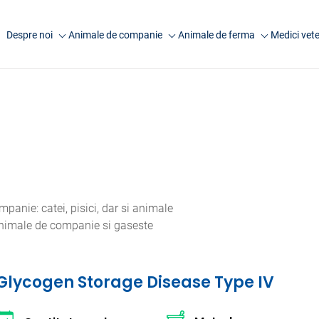
Despre noi
Animale de companie
Animale de ferma
Medici vete
Companie
Analize caini
Analize rumegatoare
Anima
mari
Laborator Synevovet
Analize pisici
Anim
Analize rumegatoare
Centru de recoltare
Analize animale exotice
Artic
mici
Presa
Analize ecvine
Analize suine
Cariere
Informatii utile
Analize pasari
Echipa
Informatii utile
anie: catei, pisici, dar si animale
FAQ
 animale de companie si gaseste
Cercetare
Glycogen Storage Disease Type IV