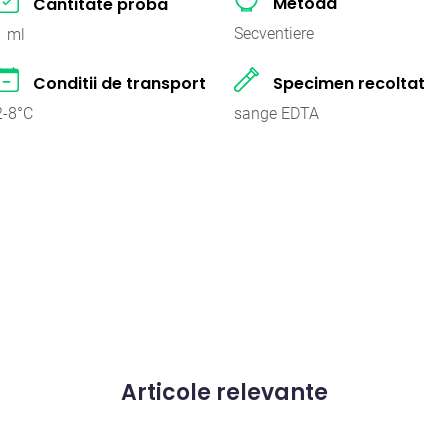
Metoda
Cantitate proba
Secventiere
1 ml
Conditii de transport
Specimen recoltat
2-8°C
sange EDTA
Articole relevante