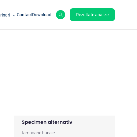
Contact
Download
Rezultate analize
rinari
le de ferma
ale de companie
ole
Specimen alternativ
tampoane bucale