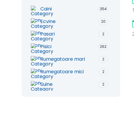
Caini
354
Ecvine
20
Pasari
2
Pisici
262
Rumegatoare mari
2
Rumegatoare mici
2
Suine
2