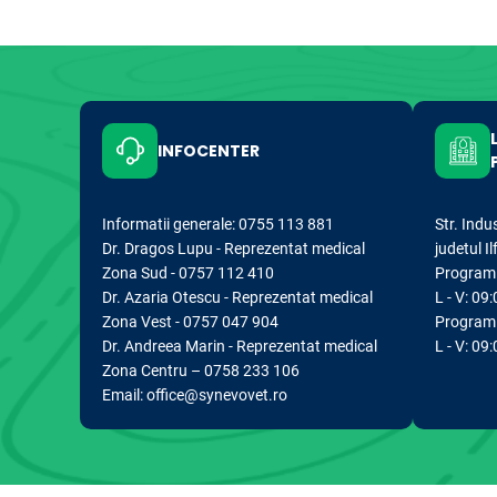
INFOCENTER
Informatii generale: 0755 113 881
Str. Indu
Dr. Dragos Lupu - Reprezentat medical
judetul I
Zona Sud - 0757 112 410
Program d
Dr. Azaria Otescu - Reprezentat medical
L - V: 09:
Zona Vest - 0757 047 904
Program 
Dr. Andreea Marin - Reprezentat medical
L - V: 09
Zona Centru – 0758 233 106
Email: office@synevovet.ro