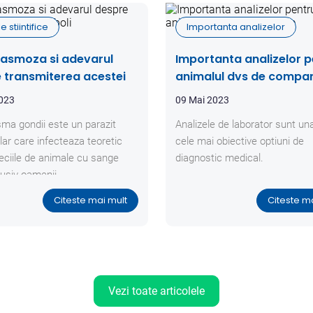
e stiintifice
Importanta analizelor
asmoza si adevarul
Importanta analizelor p
 transmiterea acestei
animalul dvs de compa
2023
09 Mai 2023
ma gondii este un parazit
Analizele de laborator sunt una
ular care infecteaza teoretic
cele mai obiective optiuni de
eciile de animale cu sange
diagnostic medical.
lusiv oamenii.
Citeste mai mult
Citeste m
Vezi toate articolele