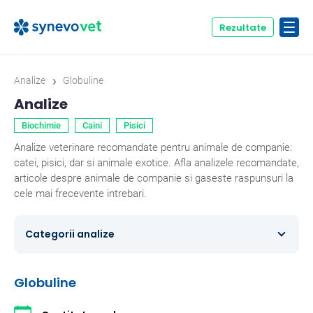
Rezultate
›
Analize
Globuline
Analize
Biochimie
Caini
Pisici
Analize veterinare recomandate pentru animale de companie:
catei, pisici, dar si animale exotice. Afla analizele recomandate,
articole despre animale de companie si gaseste raspunsuri la
cele mai frecevente intrebari.
Categorii analize
Caini
354
Globuline
Ecvine
20