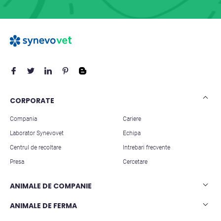
CORPORATE
Compania
Cariere
Laborator Synevovet
Echipa
Centrul de recoltare
Intrebari frecvente
Presa
Cercetare
ANIMALE DE COMPANIE
Analize caini
ANIMALE DE FERMA
Analize pisici