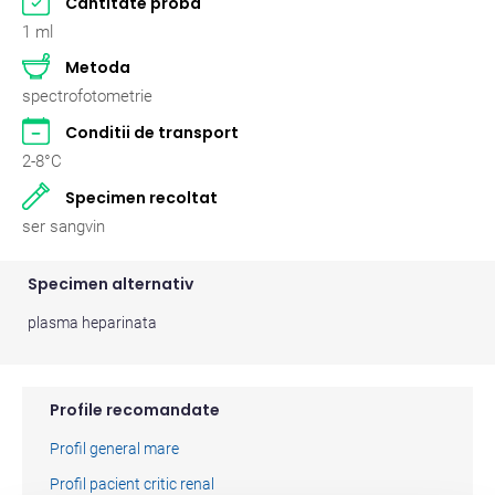
Cantitate proba
Pasari
2
1 ml
Metoda
Pisici
262
spectrofotometrie
Rumegatoare mari
2
Conditii de transport
2-8°C
Rumegatoare mici
2
Specimen recoltat
Suine
2
ser sangvin
Specimen alternativ
plasma heparinata
Profile recomandate
Profil general mare
Profil pacient critic renal