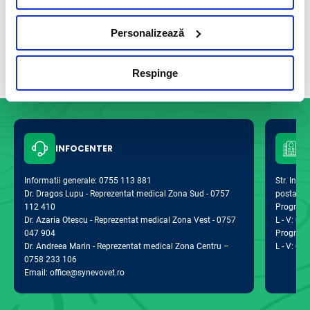
Personalizează
Vezi toate articolele
Respinge
INFOCENTER
Informatii generale: 0755 113 881
Str. Indus
Dr. Dragos Lupu - Reprezentat medical Zona Sud - 0757
postal 0
112 410
Program d
Dr. Azaria Otescu - Reprezentat medical Zona Vest - 0757
L - V: 09:
047 904
Program 
Dr. Andreea Marin - Reprezentat medical Zona Centru –
L - V: 09:
0758 233 106
Email: office@synevovet.ro