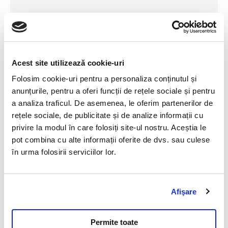
Articole relevante
Acest site utilizează cookie-uri
Importanta analizelor
Folosim cookie-uri pentru a personaliza conținutul și
anunțurile, pentru a oferi funcții de rețele sociale și pentru
Teste genetice
a analiza traficul. De asemenea, le oferim partenerilor de
rețele sociale, de publicitate și de analize informații cu
privire la modul în care folosiți site-ul nostru. Aceștia le
11 Mai 2023
pot combina cu alte informații oferite de dvs. sau culese
Incepand cu anul 2013, Synevovet introduce in oferta
în urma folosirii serviciilor lor.
sa de analize testele genetice pentru boli ereditare,
culoare si lungime a blanii si paternitate.
Afişare
Citeste mai mult
Permite toate