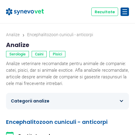
Rezultate
›
Analize
Encephalitozoon cuniculi - anticorpi
Analize
Serologie
Caini
Pisici
Analize veterinare recomandate pentru animale de companie:
catei, pisici, dar si animale exotice. Afla analizele recomandate,
articole despre animale de companie si gaseste raspunsuri la
cele mai frecevente intrebari.
Categorii analize
Caini
354
Encephalitozoon cuniculi - anticorpi
Ecvine
20