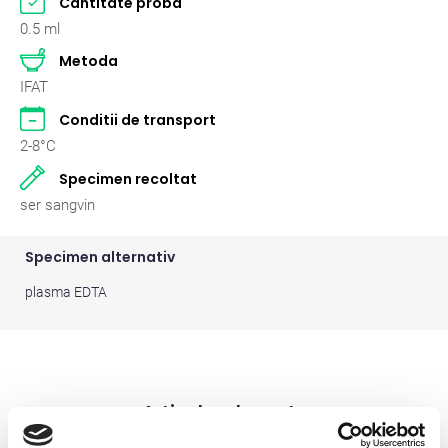
Cantitate proba
Pasari
2
0.5 ml
Metoda
Pisici
262
IFAT
Rumegatoare mari
2
Conditii de transport
2-8°C
Rumegatoare mici
2
Specimen recoltat
Suine
2
ser sangvin
Specimen alternativ
plasma EDTA
Articole relevante