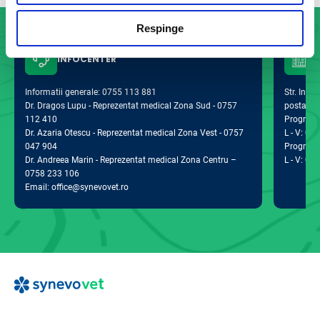
Respinge
INFOCENTER
Informatii generale: 0755 113 881
Str. Indus
Dr. Dragos Lupu - Reprezentat medical Zona Sud - 0757
postal 0
112 410
Program d
Dr. Azaria Otescu - Reprezentat medical Zona Vest - 0757
L - V: 09:
047 904
Program 
Dr. Andreea Marin - Reprezentat medical Zona Centru –
L - V: 09:
0758 233 106
Email: office@synevovet.ro