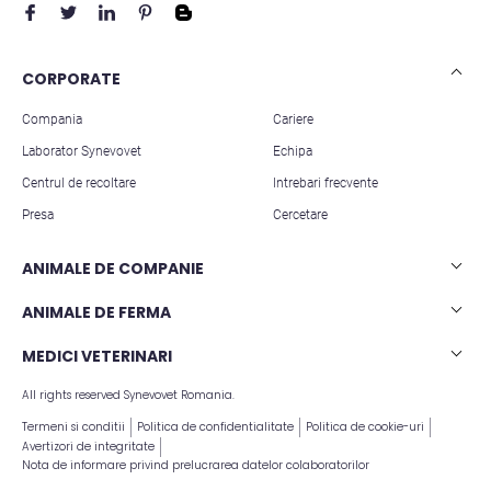
CORPORATE
Compania
Cariere
Laborator Synevovet
Echipa
Centrul de recoltare
Intrebari frecvente
Presa
Cercetare
ANIMALE DE COMPANIE
Analize caini
ANIMALE DE FERMA
Analize pisici
Analize rumegatoare mari
MEDICI VETERINARI
Analize animale exotice
Analize rumegatoare mici
All rights reserved Synevovet Romania.
Articole stiintifice
Analize suine
Termeni si conditii
Politica de confidentialitate
Politica de cookie-uri
Avertizori de integritate
Nota de informare privind prelucrarea datelor colaboratorilor