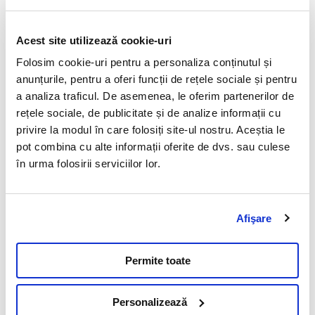
Articole stiintifice
Acest site utilizează cookie-uri
Toxoplasmoza si adevarul despre
Folosim cookie-uri pentru a personaliza conținutul și
transmiterea acestei boli
anunțurile, pentru a oferi funcții de rețele sociale și pentru
a analiza traficul. De asemenea, le oferim partenerilor de
09 Mai 2023
rețele sociale, de publicitate și de analize informații cu
Toxoplasma gondii este un parazit intracelular care
privire la modul în care folosiți site-ul nostru. Aceștia le
infecteaza teoretic toate speciile de animale cu sange
pot combina cu alte informații oferite de dvs. sau culese
cald, inclusiv oamenii.
în urma folosirii serviciilor lor.
Citeste mai mult
Afişare
Permite toate
Vezi toate articolele
Personalizează