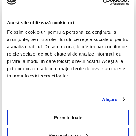
Importanta analizelor
Toxicologie
11
Importanta analizelor
Acest site utilizează cookie-uri
Vitamine
9
Folosim cookie-uri pentru a personaliza conținutul și
Testul de stimulare cu ACTH
anunțurile, pentru a oferi funcții de rețele sociale și pentru
a analiza traficul. De asemenea, le oferim partenerilor de
11 Mai 2023
rețele sociale, de publicitate și de analize informații cu
privire la modul în care folosiți site-ul nostru. Aceștia le
Este un test functional endocrin specific indicat in
pot combina cu alte informații oferite de dvs. sau culese
diagnosticul sindromului Cushing si bolii Addison, precum si
în urma folosirii serviciilor lor.
in monitorizarea tratamentului specific cu trilostan
(Vetoryl®), mitotan (Lysodren®) sau ketoconazol.
Citeste mai mult
Afişare
Permite toate
Vezi toate articolele
Personalizează