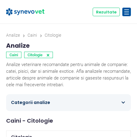
Rezultate
›
›
Analize
Caini
Citologie
Analize
×
Caini
Citologie
Analize veterinare recomandate pentru animale de companie:
catei, pisici, dar si animale exotice. Afla analizele recomandate,
articole despre animale de companie si gaseste raspunsuri la
cele mai frecevente intrebari.
Categorii analize
Alergologie
8
Caini - Citologie
Biochimie
78