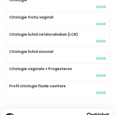
Citologie
Biologie moleculara
35
Detalii
Citologie frotiu vaginal
Citologie
6
Detalii
Coagulare
8
Citologie lichid cefalorahidian (LCR)
Genetica
93
Detalii
Hematologie
15
Citologie lichid sinovial
Boli ereditare
72
Detalii
Histopatologie
14
Culoarea/Structura blanii
14
Citologie vaginala + Progesteron
Imunologie
31
Teste ADN
4
Detalii
Microbiologie
24
Profil citologie fluide cavitare
Parazitologie
5
Detalii
Profile
30
Serologie
29