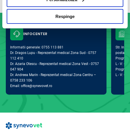
Respinge
INFOCENTER
Informatii generale: 0755 113 881
Str. Indus
Dr. Dragos Lupu - Reprezentat medical Zona Sud - 0757
postal 0
112 410
Program d
Dr. Azaria Otescu - Reprezentat medical Zona Vest - 0757
L - V: 09:
047 904
Program 
Dr. Andreea Marin - Reprezentat medical Zona Centru –
L - V: 09:
0758 233 106
Email: office@synevovet.ro