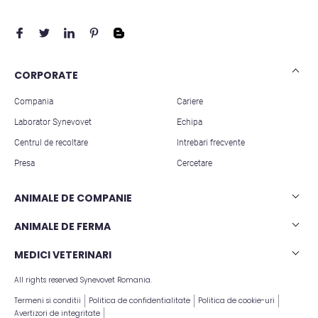
CORPORATE
Compania
Cariere
Laborator Synevovet
Echipa
Centrul de recoltare
Intrebari frecvente
Presa
Cercetare
ANIMALE DE COMPANIE
Analize caini
ANIMALE DE FERMA
Analize pisici
Analize rumegatoare mari
MEDICI VETERINARI
Analize animale exotice
Analize rumegatoare mici
All rights reserved Synevovet Romania.
Articole stiintifice
Analize suine
Termeni si conditii
Politica de confidentialitate
Politica de cookie-uri
Avertizori de integritate