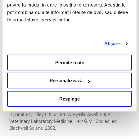
Nu.
privire la modul în care folosiți site-ul nostru. Aceștia le
Prelucrarea necesara dupa recoltare
pot combina cu alte informații oferite de dvs. sau culese
în urma folosirii serviciilor lor.
Se recomanda centrifugarea imediat dupa exprimarea
coagulului (30-60 min de la recoltare) si separarea serului intr-
un recipient simplu fara aditivi.
Afişare
Interferente
Valori scazute:
Permite toate
Depozitarea necorespunzatoare a probei sau depasirea
timpului de stabilitate.
Personalizează
Bibliografie
Respinge
Blackwell's five minute veterinary consult: Laboratory tests
and diagnostic procedures canine & feline, Vaden S., Knoll
J., Smith F., Tilley L & Jr., ed. Wiley-Blackwell, 2009
Veterinary Laboratory Medicine, Kerr G.M., 2nd ed, ed.
Blackwell Sciene, 2002.