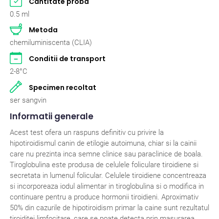
Cantitate proba
Pasari
2
0.5 ml
Metoda
Pisici
262
chemiluminiscenta (CLIA)
Rumegatoare mari
2
Conditii de transport
2-8°C
Rumegatoare mici
2
Specimen recoltat
Suine
2
ser sangvin
Informatii generale
Acest test ofera un raspuns definitiv cu privire la
hipotiroidismul canin de etilogie autoimuna, chiar si la cainii
care nu prezinta inca semne clinice sau paraclinice de boala.
Tiroglobulina este produsa de celulele foliculare tiroidiene si
secretata in lumenul folicular. Celulele tiroidiene concentreaza
si incorporeaza iodul alimentar in tiroglobulina si o modifica in
continuare pentru a produce hormonii tiroidieni. Aproximativ
50% din cazurile de hipotiroidism primar la caine sunt rezultatul
tiroiditei limfocitare, care se poate detecta prin masurarea