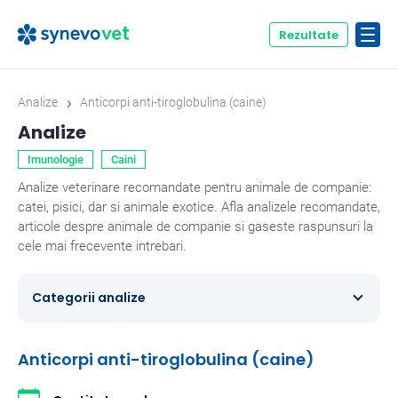
Rezultate
›
Analize
Anticorpi anti-tiroglobulina (caine)
Analize
Imunologie
Caini
Analize veterinare recomandate pentru animale de companie:
catei, pisici, dar si animale exotice. Afla analizele recomandate,
articole despre animale de companie si gaseste raspunsuri la
cele mai frecevente intrebari.
Categorii analize
Caini
354
Anticorpi anti-tiroglobulina (caine)
Ecvine
20