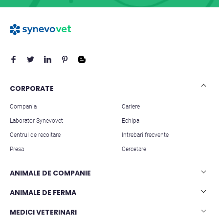
CORPORATE
Compania
Cariere
Laborator Synevovet
Echipa
Centrul de recoltare
Intrebari frecvente
Presa
Cercetare
ANIMALE DE COMPANIE
Analize caini
ANIMALE DE FERMA
Analize pisici
Analize rumegatoare mari
MEDICI VETERINARI