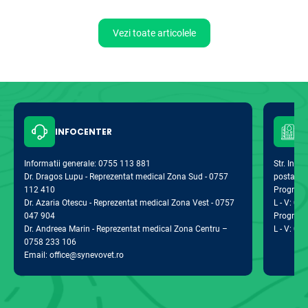
Vezi toate articolele
INFOCENTER
Informatii generale: 0755 113 881
Str. Indus
Dr. Dragos Lupu - Reprezentat medical Zona Sud - 0757
postal 0
112 410
Program d
Dr. Azaria Otescu - Reprezentat medical Zona Vest - 0757
L - V: 09:
047 904
Program 
Dr. Andreea Marin - Reprezentat medical Zona Centru –
L - V: 09:
0758 233 106
Email: office@synevovet.ro