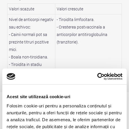
Valori scazute
Valori crescute
Nivel de anticorpi negativ
- Tiroidita limfocitara.
sau echivoc:
- Cresterea postvaccinala a
- Cainii normali pot sa
anticorpilor antitiroglobulina
prezinte titruri pozitive
(tranzitorie).
mici.
- Boala non-tiroidiana.
- Tiroidita in stadiu
incipient sau tardiv.
- Atrofie tiroidiana.
Acest site utilizează cookie-uri
Principalele indicatii ale testarii
Folosim cookie-uri pentru a personaliza conținutul și
Diagnosticul tiroiditei autoimune la caine.
anunțurile, pentru a oferi funcții de rețele sociale și pentru
a analiza traficul. De asemenea, le oferim partenerilor de
Pregatiri speciale pentru recoltare
rețele sociale, de publicitate și de analize informații cu