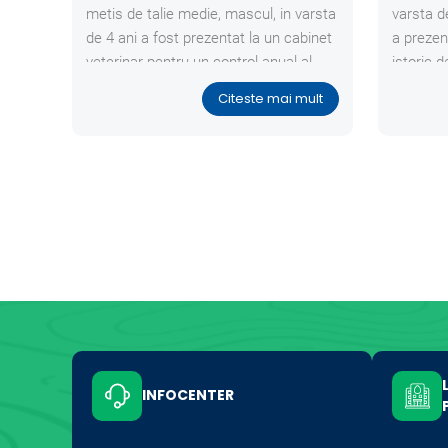
metis de talie medie, mascul, in varsta
varsta d
de 4 ani a fost prezentat la un cabinet
a prezen
veterinar pentru un control anual al
istoric d
starii de sanatate.
fara a pr
Citeste mai mult
generale
INFOCENTER