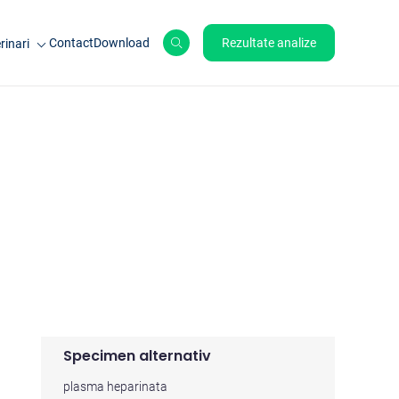
Contact
Download
Rezultate analize
rinari
le de ferma
ale de companie
ole
Specimen alternativ
plasma heparinata