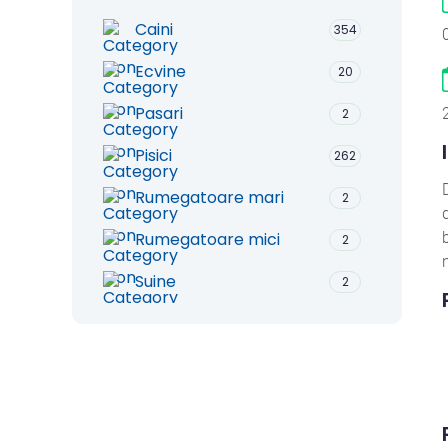
Caini
354
Ecvine
20
Pasari
2
Pisici
262
Rumegatoare mari
2
Rumegatoare mici
2
Suine
2