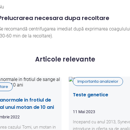
Nu
Prelucrarea necesara dupa recoltare
Se recomandă centrifugarea imediat după exprimarea coagululu
(30-60 min de la recoltare).
Articole relevante
Importanta analizelor
tare
Teste genetice
 anormale in frotiul de
al unui motan de 10 ani
11 Mai 2023
mbrie 2022
Incepand cu anul 2013, Synev
rea cazului Tomi, un motan in
introduce in oferta sa de anali