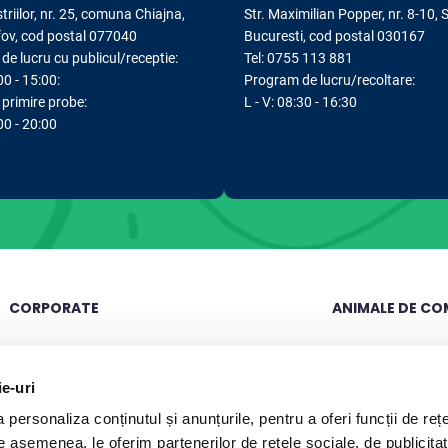
striilor, nr. 25, comuna Chiajna,
Str. Maximilian Popper, nr. 8-10, 
lfov, cod postal 077040
Bucuresti, cod postal 030167
e lucru cu publicul/receptie:
Tel: 0755 113 881
00 - 15:00:
Program de lucru/recoltare:
primire probe:
L - V: 08:30 - 16:30
:00 - 20:00
CORPORATE
ANIMALE DE CO
Compania
Cariere
Analize caini
ie-uri
Laborator Synevovet
Echipa
Analize pisici
personaliza conținutul și anunțurile, pentru a oferi funcții de rețe
Centrul de recoltare
Intrebari frecvente
Analize animale ex
De asemenea, le oferim partenerilor de rețele sociale, de publicita