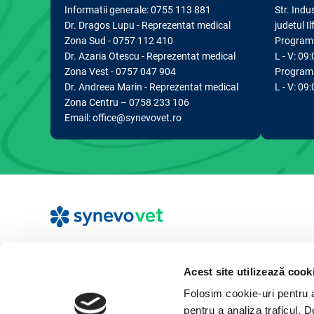
Informatii generale: 0755 113 881
Str. Indu
Dr. Dragos Lupu - Reprezentat medical
judetul I
Zona Sud - 0757 112 410
Program d
Dr. Azaria Otescu - Reprezentat medical
L - V: 09:
Zona Vest - 0757 047 904
Program 
Dr. Andreea Marin - Reprezentat medical
L - V: 09
Zona Centru – 0758 233 106
Email: office@synevovet.ro
Acest site utilizează cook
Folosim cookie-uri pentru a 
All rights reserved Synevovet Romania.
pentru a analiza traficul. 
Termeni si conditii
Politica de confidentialitate