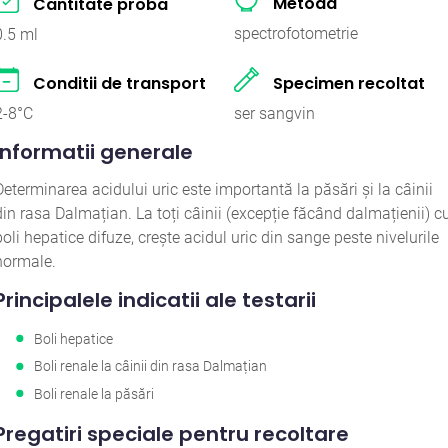
Metoda
Cantitate proba
spectrofotometrie
0.5 ml
Conditii de transport
Specimen recoltat
2-8°C
ser sangvin
Informatii generale
Determinarea acidului uric este importantă la păsări și la câinii
din rasa Dalmațian. La toți câinii (excepție făcând dalmațienii) c
boli hepatice difuze, crește acidul uric din sange peste nivelurile
normale.
Principalele indicatii ale testarii
Boli hepatice
Boli renale la câinii din rasa Dalmațian
Boli renale la păsări
Pregatiri speciale pentru recoltare