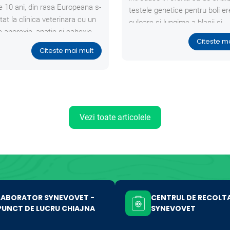
e 10 ani, din rasa Europeana s-
testele genetice pentru boli er
tat la clinica veterinara cu un
culoare si lungime a blanii si
e anorexie, apatie si cahexie,
paternitate.
Citeste m
ezenta imbunatatiri ale starii
Citeste mai mult
 dupa un tratament anterior.
Vezi toate articolele
LABORATOR SYNEVOVET -
CENTRUL DE RECOLT
PUNCT DE LUCRU CHIAJNA
SYNEVOVET