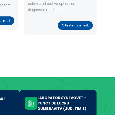
cele mai obiective optiuni de
editare,
diagnostic medical.
ai mult
Citeste mai mult
LABORATOR SYNEVOVET -
ARE
PUNCT DE LUCRU
DUMBRAVITA (JUD. TIMIS)