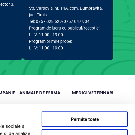
Sector 3,
Str. Varsovia, nr. 14A, com. Dumbravita,
jud. Timis
Tel: 0757 028 629/0757 047 904
Program de lucru cu publicul/receptie:
L - V: 11:00 - 19:00:
Program primire probe:
L - V: 11:00 - 19:00
MPANIE
ANIMALE DE FERMA
MEDICI VETERINARI
Analize rumegatoare mari
Articole stiintifice
Analize rumegatoare mici
Permite toate
le sociale și
otice
Analize suine
te și de analize