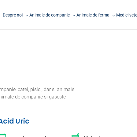
Despre noi
Animale de companie
Animale de ferma
Medici vete
Companie
Analize caini
Analize rumegatoare
Anima
mari
Laborator Synevovet
Analize pisici
Anim
Analize rumegatoare
Centru de recoltare
Analize animale exotice
Artic
mici
Presa
Analize ecvine
Analize suine
Cariere
Informatii utile
Analize pasari
Echipa
Informatii utile
anie: catei, pisici, dar si animale
FAQ
 animale de companie si gaseste
Cercetare
Acid Uric