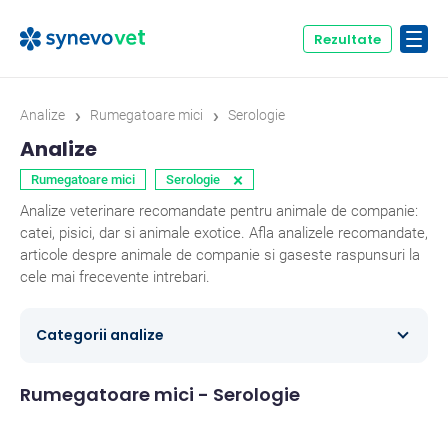
Rezultate
›
›
Analize
Rumegatoare mici
Serologie
Analize
×
Rumegatoare mici
Serologie
Analize veterinare recomandate pentru animale de companie:
catei, pisici, dar si animale exotice. Afla analizele recomandate,
articole despre animale de companie si gaseste raspunsuri la
cele mai frecevente intrebari.
Categorii analize
Microbiologie
2
Rumegatoare mici - Serologie