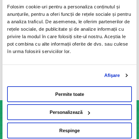
11 Mai 2023
Folosim cookie-uri pentru a personaliza conținutul și
Este un test functional endocrin specific indicat in
anunțurile, pentru a oferi funcții de rețele sociale și pentru
diagnosticul sindromului Cushing si bolii Addison, precum si
a analiza traficul. De asemenea, le oferim partenerilor de
in monitorizarea tratamentului specific cu trilostan
rețele sociale, de publicitate și de analize informații cu
(Vetoryl®), mitotan (Lysodren®) sau ketoconazol.
privire la modul în care folosiți site-ul nostru. Aceștia le
Citeste mai mult
pot combina cu alte informații oferite de dvs. sau culese
în urma folosirii serviciilor lor.
Afişare
Vezi toate articolele
Permite toate
Personalizează
INFOCENTER
Respinge
Informatii generale: 0755 113 881
Str. Indus