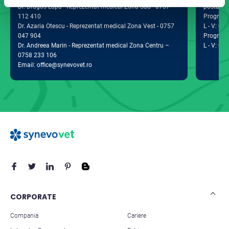
Dr. Dragos Lupu - Reprezentat medical Zona Sud - 0757
postal 0
112 410
Program d
Dr. Azaria Otescu - Reprezentat medical Zona Vest - 0757
L - V: 09:
047 904
Program 
Dr. Andreea Marin - Reprezentat medical Zona Centru –
L - V: 09:
0758 233 106
Email: office@synevovet.ro
CORPORATE
Compania
Cariere