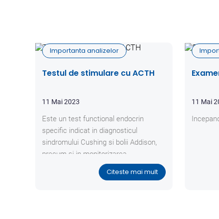
Importanta analizelor
Impor
Testul de stimulare cu ACTH
Examen
11 Mai 2023
11 Mai 
Este un test functional endocrin
Incepand
specific indicat in diagnosticul
sindromului Cushing si bolii Addison,
precum si in monitorizarea
tratamentului specific cu trilostan
Citeste mai mult
(Vetoryl®), mitotan (Lysodren®) sau
ketoconazol.