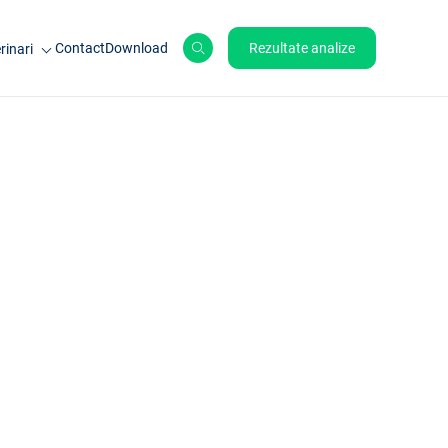
Contact
Download
Rezultate analize
rinari
le de ferma
ale de companie
ole