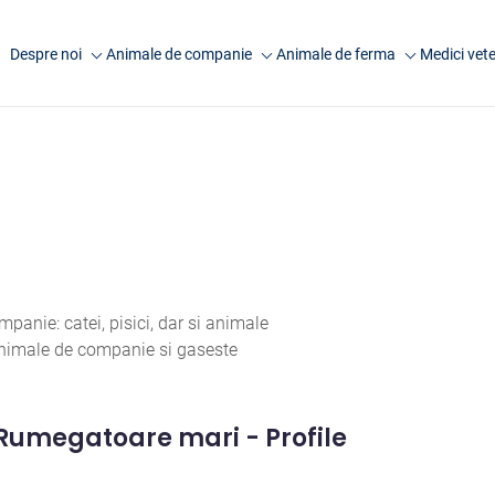
Despre noi
Animale de companie
Animale de ferma
Medici vete
Companie
Analize caini
Analize rumegatoare
Anima
mari
Laborator Synevovet
Analize pisici
Anim
Analize rumegatoare
Centru de recoltare
Analize animale exotice
Artic
mici
Presa
Analize ecvine
Analize suine
Cariere
Informatii utile
Analize pasari
Echipa
Informatii utile
anie: catei, pisici, dar si animale
FAQ
 animale de companie si gaseste
Cercetare
Rumegatoare mari - Profile