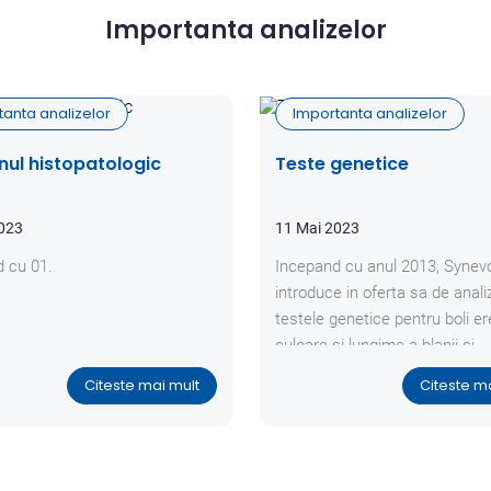
Importanta analizelor
tanta analizelor
Importanta analizelor
ul histopatologic
Teste genetice
2023
11 Mai 2023
 cu 01.
Incepand cu anul 2013, Synev
introduce in oferta sa de anali
testele genetice pentru boli er
culoare si lungime a blanii si
paternitate.
Citeste mai mult
Citeste m