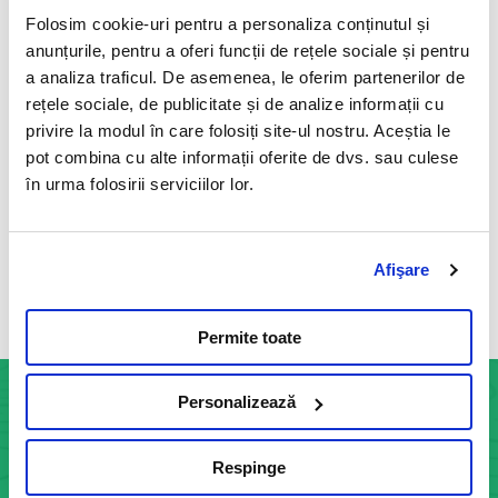
11 Mai 2023
Folosim cookie-uri pentru a personaliza conținutul și
Este un test functional endocrin specific indicat in
anunțurile, pentru a oferi funcții de rețele sociale și pentru
diagnosticul sindromului Cushing si bolii Addison, precum si
a analiza traficul. De asemenea, le oferim partenerilor de
in monitorizarea tratamentului specific cu trilostan
rețele sociale, de publicitate și de analize informații cu
(Vetoryl®), mitotan (Lysodren®) sau ketoconazol.
privire la modul în care folosiți site-ul nostru. Aceștia le
Citeste mai mult
pot combina cu alte informații oferite de dvs. sau culese
în urma folosirii serviciilor lor.
Afişare
Vezi toate articolele
Permite toate
Personalizează
INFOCENTER
Respinge
Informatii generale: 0755 113 881
Str. Indus