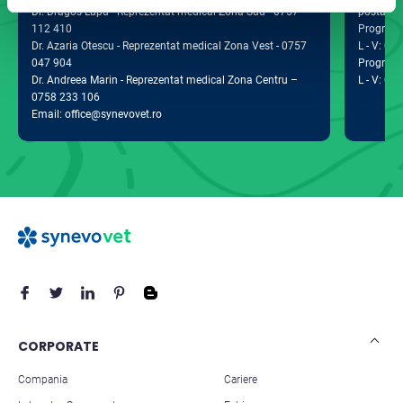
Dr. Dragos Lupu - Reprezentat medical Zona Sud - 0757
postal 0
112 410
Program d
Dr. Azaria Otescu - Reprezentat medical Zona Vest - 0757
L - V: 09:
047 904
Program 
Dr. Andreea Marin - Reprezentat medical Zona Centru –
L - V: 09:
0758 233 106
Email: office@synevovet.ro
CORPORATE
Compania
Cariere