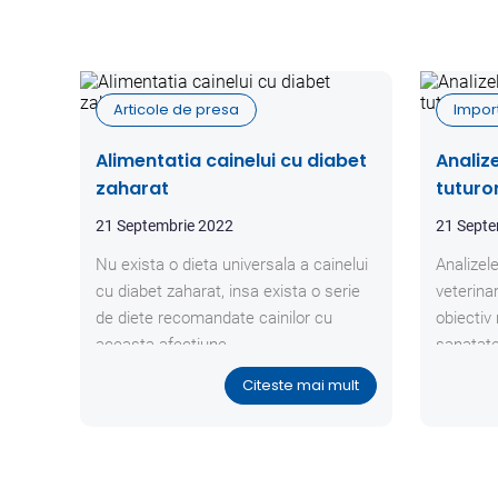
Articole de presa
Impor
Alimentatia cainelui cu diabet
Analiz
zaharat
tuturo
21 Septembrie 2022
21 Septe
Nu exista o dieta universala a cainelui
Analizel
cu diabet zaharat, insa exista o serie
veterina
de diete recomandate cainilor cu
obiectiv
aceasta afectiune.
sanatate
Citeste mai mult