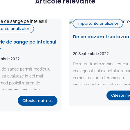
Articole relevante
Importanta analizelor
tanta analizelor
De ce dozam fructozam
ele de sange pe intelesul
r
20 Septembrie 2022
mbrie 2022
Dozarea fructozaminei este in
e de sange permit medicului
in diagnosticul diabetului zahar
r sa evalueze in cel mai
in monitorizarea terapiei cu
 mod posibil starea de
insulina pentru ca este un indi
 a companionului tau.
glicemiei pe o perioada mai lu
Citeste m
timp ( 1-2 saptamani) compara
Citeste mai mult
sigura dozare a glicemei (care
concentratia de glucoza din 
recoltarii sangelui).