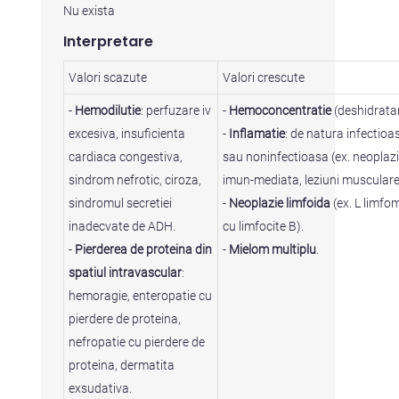
Nu exista
Interpretare
Valori scazute
Valori crescute
-
Hemodilutie
: perfuzare iv
-
Hemoconcentratie
(deshidratar
excesiva, insuficienta
-
Inflamatie
: de natura infectioa
cardiaca congestiva,
sau noninfectioasa (ex. neoplazi
sindrom nefrotic, ciroza,
imun-mediata, leziuni musculare
sindromul secretiei
-
Neoplazie limfoida
(ex. L limfo
inadecvate de ADH.
cu limfocite B).
-
Pierderea de proteina din
-
Mielom multiplu
.
spatiul intravascular
:
hemoragie, enteropatie cu
pierdere de proteina,
nefropatie cu pierdere de
proteina, dermatita
exsudativa.