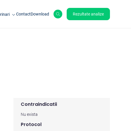
Contact
Download
Rezultate analize
rinari
le de ferma
ale de companie
ole
Contraindicatii
Nu exista
Protocol