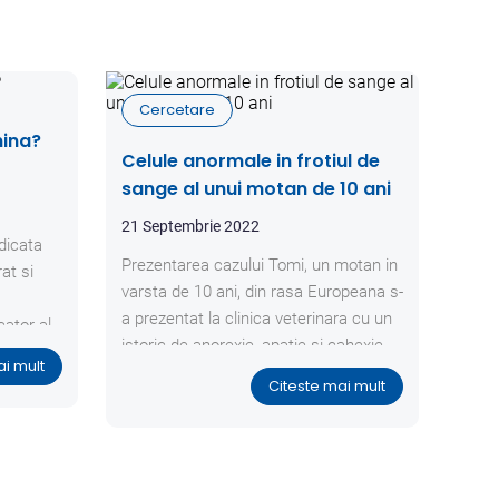
Cercetare
ina?
Celule anormale in frotiul de
sange al unui motan de 10 ani
21 Septembrie 2022
dicata
Prezentarea cazului Tomi, un motan in
at si
varsta de 10 ani, din rasa Europeana s-
a prezentat la clinica veterinara cu un
cator al
istoric de anorexie, apatie si cahexie,
nga de
ai mult
fara a prezenta imbunatatiri ale starii
tiv cu o
Citeste mai mult
generale dupa un tratament anterior.
 reflecta
momentul