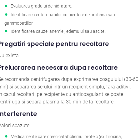
Evaluarea gradului de hidratare.
Identificarea enteropatiilor cu pierdere de proteina sau
gammopatiilor.
Identificarea cauzei anemiei, edemului sau ascitei.
Pregatiri speciale pentru recoltare
Nu exista
Prelucrarea necesara dupa recoltare
Se recomanda centrifugarea dupa exprimarea coagulului (30-60
min) si separarea serului intr-un recipient simplu, fara aditivi.
In cazul recoltarii pe recipiente cu anticoagulant se poate
centrifuga si separa plasma la 30 min de la recoltare.
Interferente
Valori scazute:
Medicamente care cresc catabolismul proteic (ex: tiroxina,