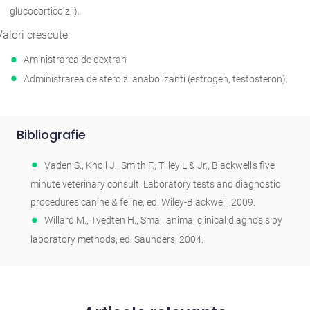
glucocorticoizii).
Valori crescute:
Aministrarea de dextran
Administrarea de steroizi anabolizanti (estrogen, testosteron).
Bibliografie
Vaden S., Knoll J., Smith F., Tilley L & Jr., Blackwell’s five
minute veterinary consult: Laboratory tests and diagnostic
procedures canine & feline, ed. Wiley-Blackwell, 2009.
Willard M., Tvedten H., Small animal clinical diagnosis by
laboratory methods, ed. Saunders, 2004.