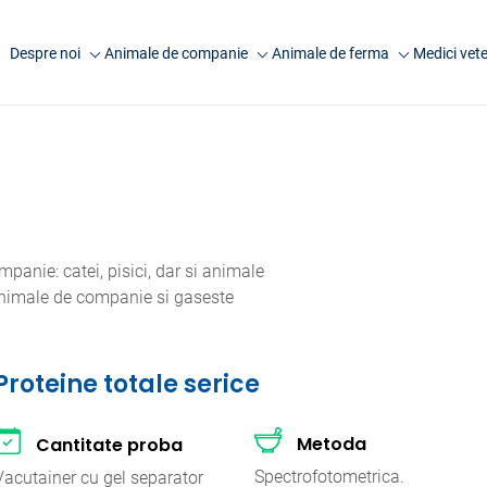
Despre noi
Animale de companie
Animale de ferma
Medici vete
Companie
Analize caini
Analize rumegatoare
Anima
mari
Laborator Synevovet
Analize pisici
Anim
Analize rumegatoare
Centru de recoltare
Analize animale exotice
Artic
mici
Presa
Analize ecvine
Analize suine
Cariere
Informatii utile
Analize pasari
anie: catei, pisici, dar si animale
Echipa
 animale de companie si gaseste
Informatii utile
FAQ
Cercetare
Proteine totale serice
Metoda
Cantitate proba
Spectrofotometrica.
Vacutainer cu gel separator