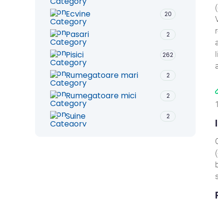
Ecvine
20
Pasari
2
Pisici
262
Rumegatoare mari
2
Rumegatoare mici
2
Suine
2