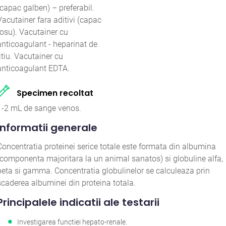
(capac galben) – preferabil.
Vacutainer fara aditivi (capac
rosu). Vacutainer cu
anticoagulant - heparinat de
litiu. Vacutainer cu
anticoagulant EDTA.
Specimen recoltat
1-2 mL de sange venos.
Informatii generale
Concentratia proteinei serice totale este formata din albumina
(componenta majoritara la un animal sanatos) si globuline alfa,
beta si gamma. Concentratia globulinelor se calculeaza prin
scaderea albuminei din proteina totala.
Principalele indicatii ale testarii
Investigarea functiei hepato-renale.