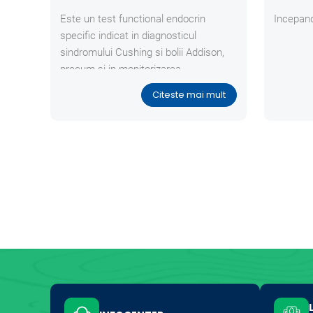
Este un test functional endocrin
Incepand
specific indicat in diagnosticul
sindromului Cushing si bolii Addison,
precum si in monitorizarea
tratamentului specific cu trilostan
Citeste mai mult
(Vetoryl®), mitotan (Lysodren®) sau
ketoconazol.