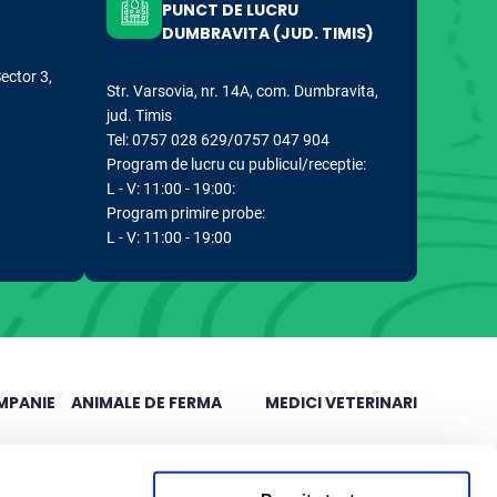
PUNCT DE LUCRU
DUMBRAVITA (JUD. TIMIS)
Sector 3,
Str. Varsovia, nr. 14A, com. Dumbravita,
jud. Timis
Tel: 0757 028 629/0757 047 904
Program de lucru cu publicul/receptie:
L - V: 11:00 - 19:00:
Program primire probe:
L - V: 11:00 - 19:00
MPANIE
ANIMALE DE FERMA
MEDICI VETERINARI
Analize rumegatoare mari
Articole stiintifice
Analize rumegatoare mici