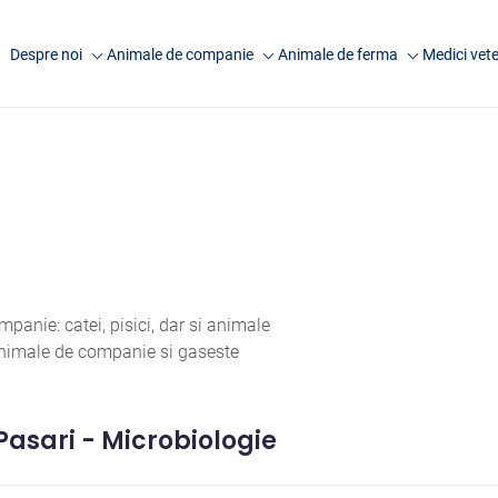
Despre noi
Animale de companie
Animale de ferma
Medici vete
Companie
Analize caini
Analize rumegatoare
Anima
mari
Laborator Synevovet
Analize pisici
Anim
Analize rumegatoare
Centru de recoltare
Analize animale exotice
Artic
mici
Presa
Analize ecvine
Analize suine
Cariere
Informatii utile
Analize pasari
Echipa
Informatii utile
anie: catei, pisici, dar si animale
FAQ
 animale de companie si gaseste
Cercetare
Pasari - Microbiologie