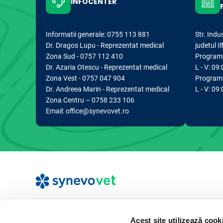
INFOCENTER
Informatii generale: 0755 113 881
Str. Indu
Dr. Dragos Lupu - Reprezentat medical
judetul I
Zona Sud - 0757 112 410
Program d
Dr. Azaria Otescu - Reprezentat medical
L - V: 09:
Zona Vest - 0757 047 904
Program 
Dr. Andreea Marin - Reprezentat medical
L - V: 09
Zona Centru – 0758 233 106
Email: office@synevovet.ro
Acest site utilizează cook