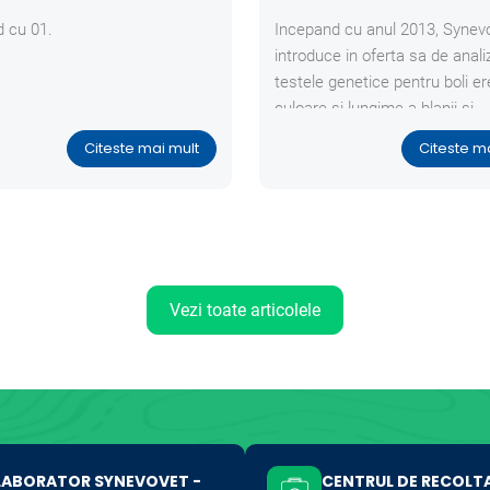
 cu 01.
Incepand cu anul 2013, Synev
introduce in oferta sa de anali
testele genetice pentru boli er
culoare si lungime a blanii si
paternitate.
Citeste mai mult
Citeste m
Vezi toate articolele
LABORATOR SYNEVOVET -
CENTRUL DE RECOLT