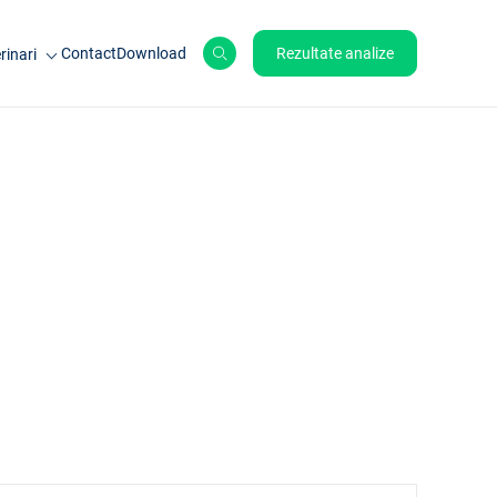
Contact
Download
Rezultate analize
rinari
le de ferma
ale de companie
ole