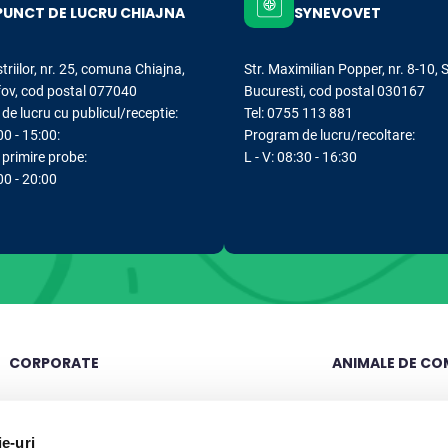
PUNCT DE LUCRU CHIAJNA
SYNEVOVET
striilor, nr. 25, comuna Chiajna,
Str. Maximilian Popper, nr. 8-10, 
lfov, cod postal 077040
Bucuresti, cod postal 030167
e lucru cu publicul/receptie:
Tel: 0755 113 881
00 - 15:00:
Program de lucru/recoltare:
primire probe:
L - V: 08:30 - 16:30
:00 - 20:00
CORPORATE
ANIMALE DE CO
Compania
Cariere
Analize caini
ie-uri
Laborator Synevovet
Echipa
Analize pisici