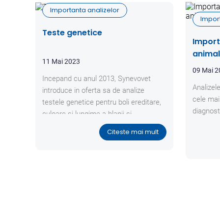
Importanta analizelor
Impor
Teste genetice
Import
animal
11 Mai 2023
09 Mai 
Incepand cu anul 2013, Synevovet
Analizel
introduce in oferta sa de analize
cele mai
testele genetice pentru boli ereditare,
diagnost
culoare si lungime a blanii si
paternitate.
Citeste mai mult