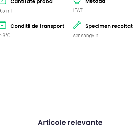
Metoda
Cantitate proba
IFAT
0.5 ml
Conditii de transport
Specimen recoltat
2-8°C
ser sangvin
Articole relevante