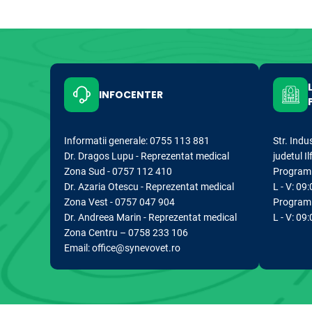
INFOCENTER
Informatii generale: 0755 113 881
Str. Indu
Dr. Dragos Lupu - Reprezentat medical
judetul I
Zona Sud - 0757 112 410
Program d
Dr. Azaria Otescu - Reprezentat medical
L - V: 09:
Zona Vest - 0757 047 904
Program 
Dr. Andreea Marin - Reprezentat medical
L - V: 09
Zona Centru – 0758 233 106
Email: office@synevovet.ro