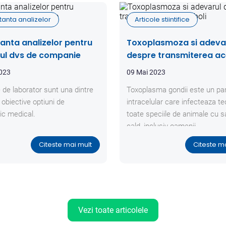
tanta analizelor
Articole stiintifice
anta analizelor pentru
Toxoplasmoza si adeva
ul dvs de companie
despre transmiterea ac
boli
2023
09 Mai 2023
e de laborator sunt una dintre
Toxoplasma gondii este un par
 obiective optiuni de
intracelular care infecteaza te
ic medical.
toate speciile de animale cu 
cald, inclusiv oamenii.
Citeste mai mult
Citeste m
Vezi toate articolele