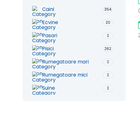
Caini
354
Ecvine
20
Pasari
2
Pisici
262
Rumegatoare mari
2
Rumegatoare mici
2
Suine
2