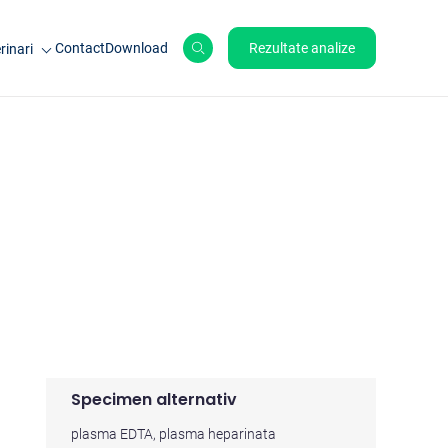
Contact
Download
Rezultate analize
rinari
le de ferma
ale de companie
ole
Specimen alternativ
plasma EDTA, plasma heparinata