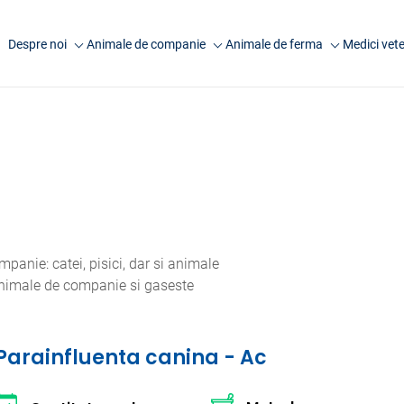
Despre noi
Animale de companie
Animale de ferma
Medici vete
Companie
Analize caini
Analize rumegatoare
Anima
mari
Laborator Synevovet
Analize pisici
Anim
Analize rumegatoare
Centru de recoltare
Analize animale exotice
Artic
mici
Presa
Analize ecvine
Analize suine
Cariere
Informatii utile
Analize pasari
Echipa
Informatii utile
anie: catei, pisici, dar si animale
FAQ
 animale de companie si gaseste
Cercetare
Parainfluenta canina - Ac