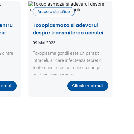
Articole stiintifice
entru
Toxoplasmoza si adevarul
nie
despre transmiterea acestei
boli
09 Mai 2023
 dintre
Toxoplasma gondii este un parazit
intracelular care infecteaza teoretic
toate speciile de animale cu sange
cald, inclusiv oamenii.
ai mult
Citeste mai mult