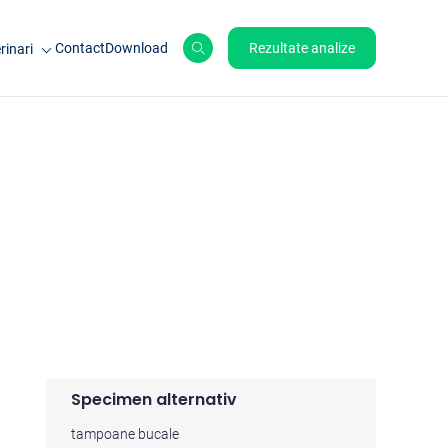
Contact
Download
Rezultate analize
rinari
le de ferma
ale de companie
ole
Specimen alternativ
tampoane bucale