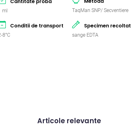
Metoda
Cantitate proba
TaqMan SNP/ Secventiere
1 ml
Conditii de transport
Specimen recoltat
2-8°C
sange EDTA
Articole relevante