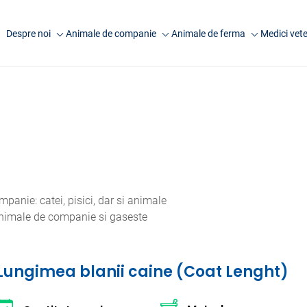
Despre noi
Animale de companie
Animale de ferma
Medici vete
Companie
Analize caini
Analize rumegatoare
Anima
mari
Laborator Synevovet
Analize pisici
Anim
Analize rumegatoare
Centru de recoltare
Analize animale exotice
Artic
mici
Presa
Analize ecvine
Analize suine
Cariere
Informatii utile
Analize pasari
Echipa
Informatii utile
anie: catei, pisici, dar si animale
FAQ
 animale de companie si gaseste
Cercetare
Lungimea blanii caine (Coat Lenght)