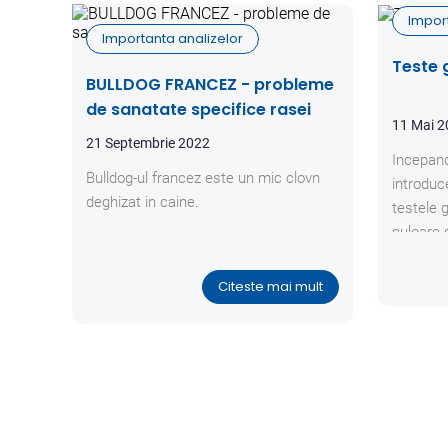
Impor
Importanta analizelor
Teste 
BULLDOG FRANCEZ - probleme
de sanatate specifice rasei
11 Mai 
21 Septembrie 2022
Incepand
Bulldog-ul francez este un mic clovn
introduc
deghizat in caine.
testele 
culoare s
paternit
Citeste mai mult