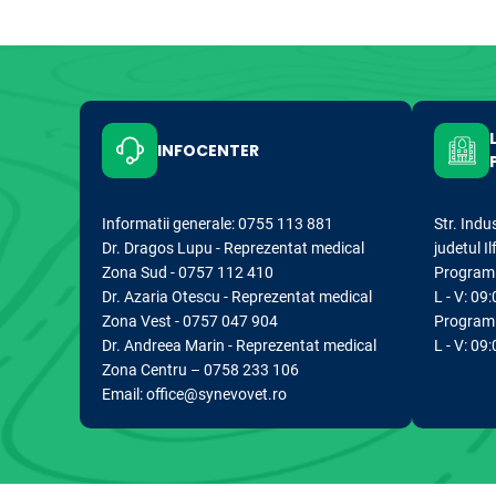
INFOCENTER
Informatii generale: 0755 113 881
Str. Indu
Dr. Dragos Lupu - Reprezentat medical
judetul I
Zona Sud - 0757 112 410
Program d
Dr. Azaria Otescu - Reprezentat medical
L - V: 09:
Zona Vest - 0757 047 904
Program 
Dr. Andreea Marin - Reprezentat medical
L - V: 09
Zona Centru – 0758 233 106
Email: office@synevovet.ro