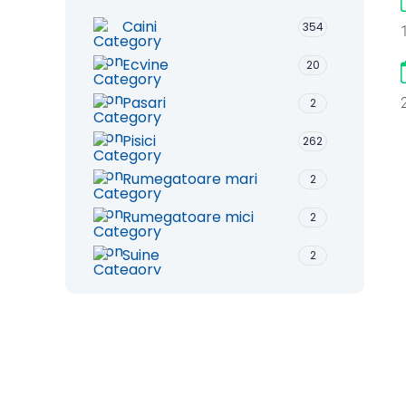
Caini
354
Ecvine
20
Pasari
2
Pisici
262
Rumegatoare mari
2
Rumegatoare mici
2
Suine
2