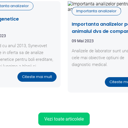
tanta analizelor
Importanta analizelor
genetice
Importanta analizelor p
animalul dvs de compa
2023
09 Mai 2023
 cu anul 2013, Synevovet
Analizele de laborator sunt una
e in oferta sa de analize
cele mai obiective optiuni de
genetice pentru boli ereditare,
diagnostic medical.
i lungime a blanii si
ate.
Citeste mai mult
Citeste m
Vezi toate articolele