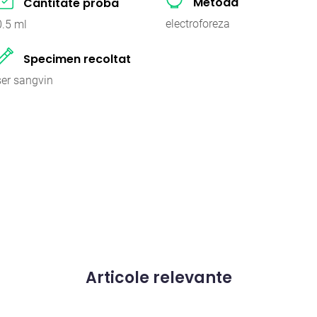
Metoda
Cantitate proba
electroforeza
0.5 ml
Specimen recoltat
ser sangvin
Articole relevante