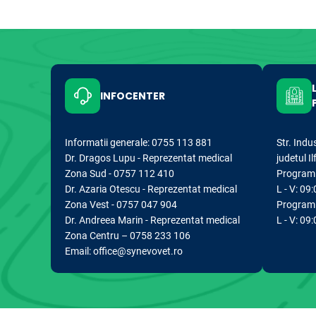
INFOCENTER
Informatii generale: 0755 113 881
Str. Indu
Dr. Dragos Lupu - Reprezentat medical
judetul I
Zona Sud - 0757 112 410
Program d
Dr. Azaria Otescu - Reprezentat medical
L - V: 09:
Zona Vest - 0757 047 904
Program 
Dr. Andreea Marin - Reprezentat medical
L - V: 09
Zona Centru – 0758 233 106
Email: office@synevovet.ro