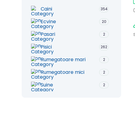
Caini
354
Ecvine
20
Pasari
2
Pisici
262
Rumegatoare mari
2
Rumegatoare mici
2
Suine
2