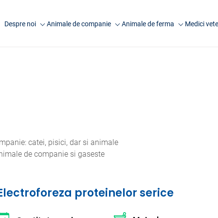
Despre noi
Animale de companie
Animale de ferma
Medici vete
Companie
Analize caini
Analize rumegatoare
Anima
mari
Laborator Synevovet
Analize pisici
Anim
Analize rumegatoare
Centru de recoltare
Analize animale exotice
Artic
mici
Presa
Analize ecvine
Analize suine
Cariere
Informatii utile
Analize pasari
Echipa
Informatii utile
anie: catei, pisici, dar si animale
FAQ
 animale de companie si gaseste
Cercetare
Electroforeza proteinelor serice