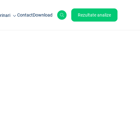
Contact
Download
Rezultate analize
rinari
le de ferma
ale de companie
ole