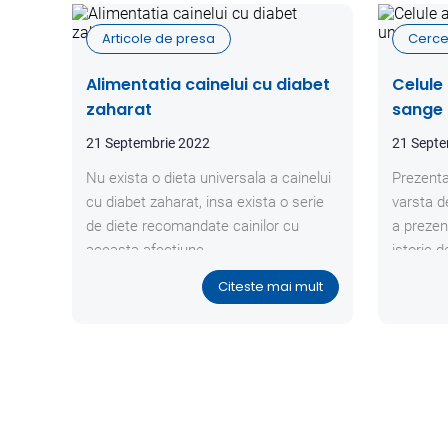
Articole de presa
Cerce
Alimentatia cainelui cu diabet
Celule
zaharat
sange 
21 Septembrie 2022
21 Septe
Nu exista o dieta universala a cainelui
Prezenta
cu diabet zaharat, insa exista o serie
varsta d
de diete recomandate cainilor cu
a prezen
aceasta afectiune.
istoric d
fara a pr
Citeste mai mult
generale