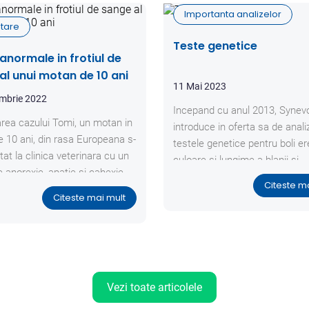
Importanta analizelor
tare
Teste genetice
 anormale in frotiul de
al unui motan de 10 ani
11 Mai 2023
mbrie 2022
Incepand cu anul 2013, Synev
rea cazului Tomi, un motan in
introduce in oferta sa de anali
e 10 ani, din rasa Europeana s-
testele genetice pentru boli er
tat la clinica veterinara cu un
culoare si lungime a blanii si
e anorexie, apatie si cahexie,
paternitate.
Citeste m
ezenta imbunatatiri ale starii
Citeste mai mult
 dupa un tratament anterior.
Vezi toate articolele