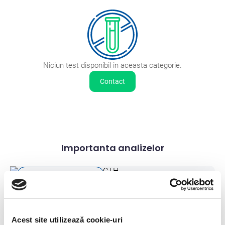
Coagulare
1
Imunologie
3
Profile
3
Niciun test disponibil in aceasta categorie.
Serologie
7
Contact
Importanta analizelor
Importanta analizelor
Testul de stimulare cu ACTH
Acest site utilizează cookie-uri