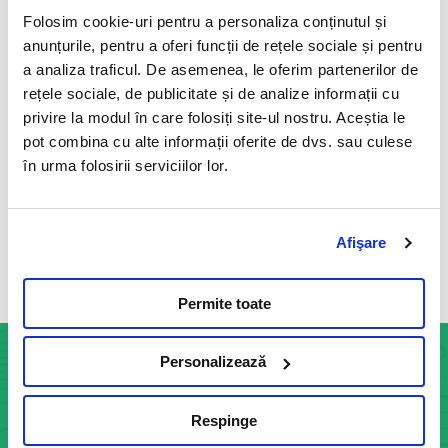
11 Mai 2023
Folosim cookie-uri pentru a personaliza conținutul și
Este un test functional endocrin specific indicat in
anunțurile, pentru a oferi funcții de rețele sociale și pentru
diagnosticul sindromului Cushing si bolii Addison, precum si
a analiza traficul. De asemenea, le oferim partenerilor de
in monitorizarea tratamentului specific cu trilostan
rețele sociale, de publicitate și de analize informații cu
(Vetoryl®), mitotan (Lysodren®) sau ketoconazol.
privire la modul în care folosiți site-ul nostru. Aceștia le
Citeste mai mult
pot combina cu alte informații oferite de dvs. sau culese
în urma folosirii serviciilor lor.
Afişare
Vezi toate articolele
Permite toate
Personalizează
INFOCENTER
Respinge
Informatii generale: 0755 113 881
Str. Indus