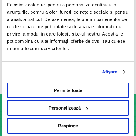
Folosim cookie-uri pentru a personaliza conținutul și
Toxoplasma gondii este un parazit intracelular care
anunțurile, pentru a oferi funcții de rețele sociale și pentru
infecteaza teoretic toate speciile de animale cu sange
a analiza traficul. De asemenea, le oferim partenerilor de
cald, inclusiv oamenii.
rețele sociale, de publicitate și de analize informații cu
privire la modul în care folosiți site-ul nostru. Aceștia le
Citeste mai mult
pot combina cu alte informații oferite de dvs. sau culese
în urma folosirii serviciilor lor.
Afişare
Vezi toate articolele
Permite toate
Personalizează
INFOCENTER
Respinge
Informatii generale: 0755 113 881
Str. Indus