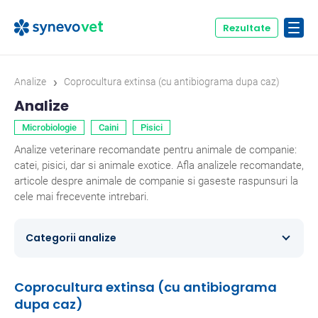
Rezultate
›
Analize
Coprocultura extinsa (cu antibiograma dupa caz)
Analize
Microbiologie
Caini
Pisici
Analize veterinare recomandate pentru animale de companie:
catei, pisici, dar si animale exotice. Afla analizele recomandate,
articole despre animale de companie si gaseste raspunsuri la
cele mai frecevente intrebari.
Categorii analize
Caini
354
Coprocultura extinsa (cu antibiograma
dupa caz)
Ecvine
20