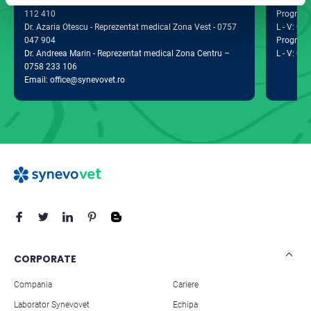
Dr. Dragos Lupu - Reprezentat medical Zona Sud - 0757
postal 0
112 410
Program d
Dr. Azaria Otescu - Reprezentat medical Zona Vest - 0757
L - V: 09:
047 904
Program 
Dr. Andreea Marin - Reprezentat medical Zona Centru –
L - V: 09:
0758 233 106
Email: office@synevovet.ro
CORPORATE
Compania
Cariere
Laborator Synevovet
Echipa