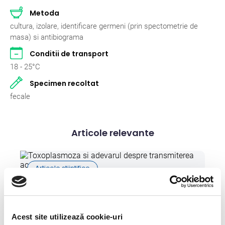
Pasari
2
Metoda
cultura, izolare, identificare germeni (prin spectometrie de
Pisici
262
masa) si antibiograma
Conditii de transport
Rumegatoare mari
2
18 - 25°C
Rumegatoare mici
2
Specimen recoltat
Suine
2
fecale
Articole relevante
Articole stiintifice
Toxoplasmoza si adevarul despre
transmiterea acestei boli
Acest site utilizează cookie-uri
09 Mai 2023