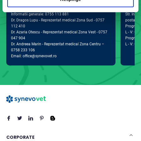
Informatii generale: 0755 113 881
Str. Indus
Dr. Dragos Lupu - Reprezentat medical Zona Sud - 0757
postal 0
112 410
Program d
Dr. Azaria Otescu - Reprezentat medical Zona Vest - 0757
L - V: 09:
047 904
Program 
Dr. Andreea Marin - Reprezentat medical Zona Centru –
L - V: 09:
0758 233 106
Email: office@synevovet.ro
CORPORATE