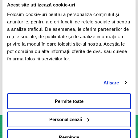
Acest site utilizează cookie-uri
transmiterea acestei boli
Folosim cookie-uri pentru a personaliza conținutul și
09 Mai 2023
anunțurile, pentru a oferi funcții de rețele sociale și pentru
Toxoplasma gondii este un parazit intracelular care
a analiza traficul. De asemenea, le oferim partenerilor de
infecteaza teoretic toate speciile de animale cu sange
rețele sociale, de publicitate și de analize informații cu
cald, inclusiv oamenii.
privire la modul în care folosiți site-ul nostru. Aceștia le
pot combina cu alte informații oferite de dvs. sau culese
Citeste mai mult
în urma folosirii serviciilor lor.
Afişare
Vezi toate articolele
Permite toate
Personalizează
Respinge
INFOCENTER