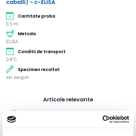
caballi) - c-ELISA
Ecvine
20
Pasari
2
Cantitate proba
0.5 ml
Pisici
262
Metoda
Rumegatoare mari
2
ELISA
Conditii de transport
Rumegatoare mici
2
2-8°C
Suine
2
Specimen recoltat
ser sangvin
Articole relevante
Articole stiintifice
Toxoplasmoza si adevarul despre