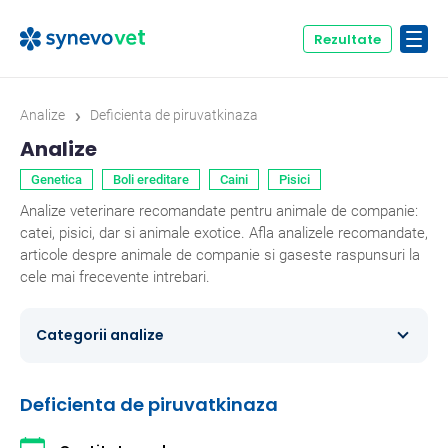
Rezultate
›
Analize
Deficienta de piruvatkinaza
Analize
Genetica
Boli ereditare
Caini
Pisici
Analize veterinare recomandate pentru animale de companie:
catei, pisici, dar si animale exotice. Afla analizele recomandate,
articole despre animale de companie si gaseste raspunsuri la
cele mai frecevente intrebari.
Categorii analize
Caini
354
Deficienta de piruvatkinaza
Ecvine
20