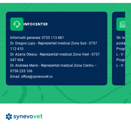
INFOCENTER
Informatii generale: 0755 113 881
Str. Indus
Dr. Dragos Lupu - Reprezentat medical Zona Sud - 0757
postal 0
112 410
Program d
Dr. Azaria Otescu - Reprezentat medical Zona Vest - 0757
L - V: 09:
047 904
Program 
Dr. Andreea Marin - Reprezentat medical Zona Centru –
L - V: 09:
0758 233 106
Email: office@synevovet.ro