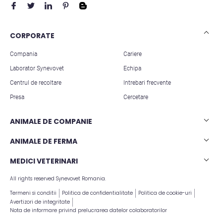
CORPORATE
Compania
Cariere
Laborator Synevovet
Echipa
Centrul de recoltare
Intrebari frecvente
Presa
Cercetare
ANIMALE DE COMPANIE
Analize caini
ANIMALE DE FERMA
Analize pisici
Analize rumegatoare mari
MEDICI VETERINARI
Analize animale exotice
Analize rumegatoare mici
All rights reserved Synevovet Romania.
Articole stiintifice
Analize suine
Termeni si conditii
Politica de confidentialitate
Politica de cookie-uri
Avertizori de integritate
Nota de informare privind prelucrarea datelor colaboratorilor