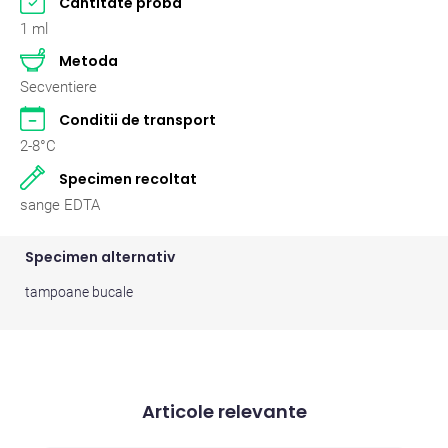
Cantitate proba
Pasari
2
1 ml
Metoda
Pisici
262
Secventiere
Rumegatoare mari
2
Conditii de transport
2-8°C
Rumegatoare mici
2
Specimen recoltat
Suine
2
sange EDTA
Specimen alternativ
tampoane bucale
Articole relevante