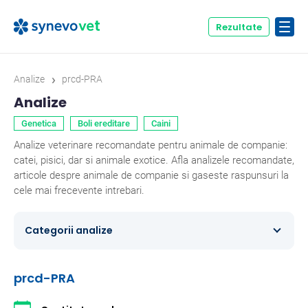
Rezultate
›
Analize
prcd-PRA
Analize
Genetica
Boli ereditare
Caini
Analize veterinare recomandate pentru animale de companie:
catei, pisici, dar si animale exotice. Afla analizele recomandate,
articole despre animale de companie si gaseste raspunsuri la
cele mai frecevente intrebari.
Categorii analize
Caini
354
prcd-PRA
Ecvine
20