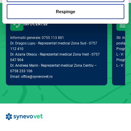
Respinge
INFOCENTER
Informatii generale: 0755 113 881
Str. Indus
Dr. Dragos Lupu - Reprezentat medical Zona Sud - 0757
postal 0
112 410
Program d
Dr. Azaria Otescu - Reprezentat medical Zona Vest - 0757
L - V: 09:
047 904
Program 
Dr. Andreea Marin - Reprezentat medical Zona Centru –
L - V: 09:
0758 233 106
Email: office@synevovet.ro