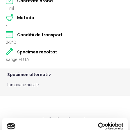
Cantitate proba
Pasari
2
1 ml
Metoda
Pisici
262
-
Rumegatoare mari
2
Conditii de transport
2-8°C
Rumegatoare mici
2
Specimen recoltat
Suine
2
sange EDTA
Specimen alternativ
tampoane bucale
Articole relevante