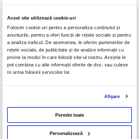
Importanta analizelor
Acest site utilizează cookie-uri
Teste genetice
Folosim cookie-uri pentru a personaliza conținutul și
anunțurile, pentru a oferi funcții de rețele sociale și pentru
11 Mai 2023
a analiza traficul. De asemenea, le oferim partenerilor de
Incepand cu anul 2013, Synevovet introduce in oferta
rețele sociale, de publicitate și de analize informații cu
sa de analize testele genetice pentru boli ereditare,
privire la modul în care folosiți site-ul nostru. Aceștia le
culoare si lungime a blanii si paternitate.
pot combina cu alte informații oferite de dvs. sau culese
în urma folosirii serviciilor lor.
Citeste mai mult
Afişare
Permite toate
Vezi toate articolele
Personalizează