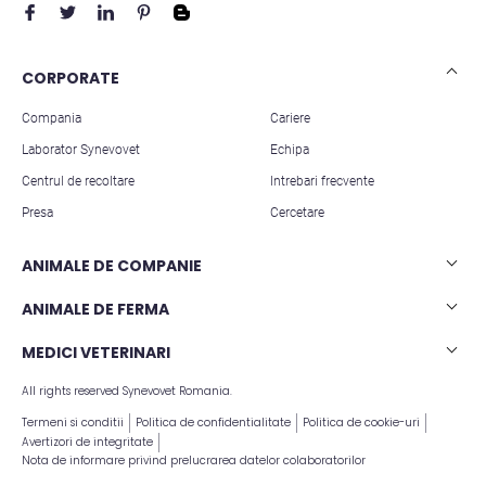
CORPORATE
Compania
Cariere
Laborator Synevovet
Echipa
Centrul de recoltare
Intrebari frecvente
Presa
Cercetare
ANIMALE DE COMPANIE
Analize caini
ANIMALE DE FERMA
Analize pisici
Analize rumegatoare mari
MEDICI VETERINARI
Analize animale exotice
Analize rumegatoare mici
All rights reserved Synevovet Romania.
Articole stiintifice
Analize suine
Termeni si conditii
Politica de confidentialitate
Politica de cookie-uri
Avertizori de integritate
Nota de informare privind prelucrarea datelor colaboratorilor