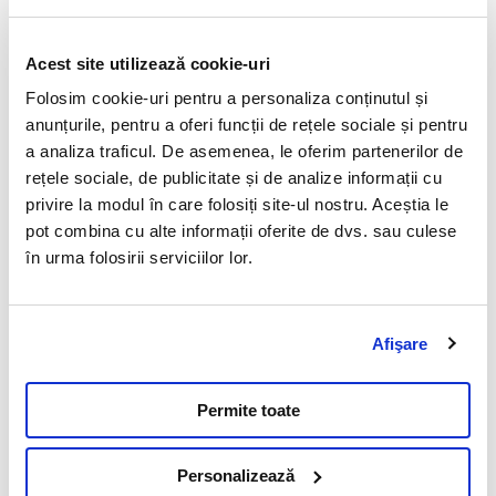
Importanta analizelor
Acest site utilizează cookie-uri
LABRADOR RETRIEVER - probleme de
Folosim cookie-uri pentru a personaliza conținutul și
sanatate specifice rasei
anunțurile, pentru a oferi funcții de rețele sociale și pentru
a analiza traficul. De asemenea, le oferim partenerilor de
21 Septembrie 2022
rețele sociale, de publicitate și de analize informații cu
Labradorii se numara printre cele mai populare rase de
privire la modul în care folosiți site-ul nostru. Aceștia le
caini.
pot combina cu alte informații oferite de dvs. sau culese
în urma folosirii serviciilor lor.
Citeste mai mult
Afişare
Permite toate
Vezi toate articolele
Personalizează