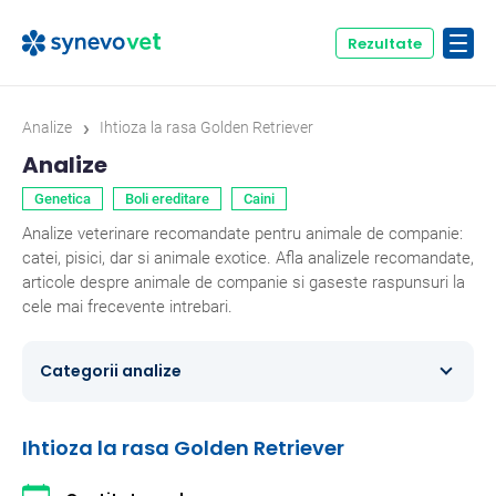
Rezultate
›
Analize
Ihtioza la rasa Golden Retriever
Analize
Genetica
Boli ereditare
Caini
Analize veterinare recomandate pentru animale de companie:
catei, pisici, dar si animale exotice. Afla analizele recomandate,
articole despre animale de companie si gaseste raspunsuri la
cele mai frecevente intrebari.
Categorii analize
Caini
354
Ihtioza la rasa Golden Retriever
Ecvine
20