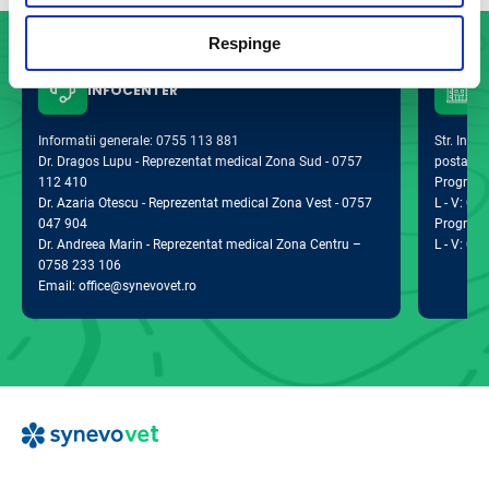
Respinge
INFOCENTER
Informatii generale: 0755 113 881
Str. Indus
Dr. Dragos Lupu - Reprezentat medical Zona Sud - 0757
postal 0
112 410
Program d
Dr. Azaria Otescu - Reprezentat medical Zona Vest - 0757
L - V: 09:
047 904
Program 
Dr. Andreea Marin - Reprezentat medical Zona Centru –
L - V: 09:
0758 233 106
Email: office@synevovet.ro