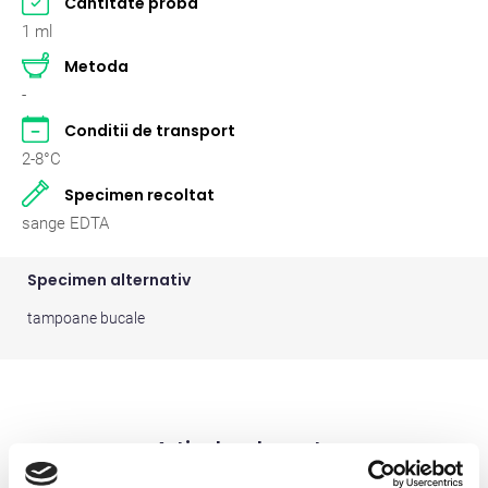
Cantitate proba
Pasari
2
1 ml
Metoda
Pisici
262
-
Rumegatoare mari
2
Conditii de transport
2-8°C
Rumegatoare mici
2
Specimen recoltat
Suine
2
sange EDTA
Specimen alternativ
tampoane bucale
Articole relevante