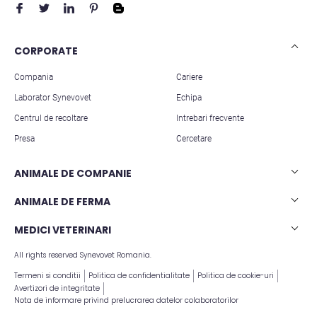
CORPORATE
Compania
Cariere
Laborator Synevovet
Echipa
Centrul de recoltare
Intrebari frecvente
Presa
Cercetare
ANIMALE DE COMPANIE
Analize caini
ANIMALE DE FERMA
Analize pisici
Analize rumegatoare mari
MEDICI VETERINARI
Analize animale exotice
Analize rumegatoare mici
All rights reserved Synevovet Romania.
Articole stiintifice
Analize suine
Termeni si conditii
Politica de confidentialitate
Politica de cookie-uri
Avertizori de integritate
Nota de informare privind prelucrarea datelor colaboratorilor