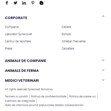
CORPORATE
Compania
Cariere
Laborator Synevovet
Echipa
Centrul de recoltare
Intrebari frecvente
Presa
Cercetare
ANIMALE DE COMPANIE
Analize caini
ANIMALE DE FERMA
Analize pisici
Analize rumegatoare mari
MEDICI VETERINARI
Analize animale exotice
Analize rumegatoare mici
All rights reserved Synevovet Romania.
Articole stiintifice
Analize suine
Termeni si conditii
Politica de confidentialitate
Politica de cookie-uri
Avertizori de integritate
Nota de informare privind prelucrarea datelor colaboratorilor