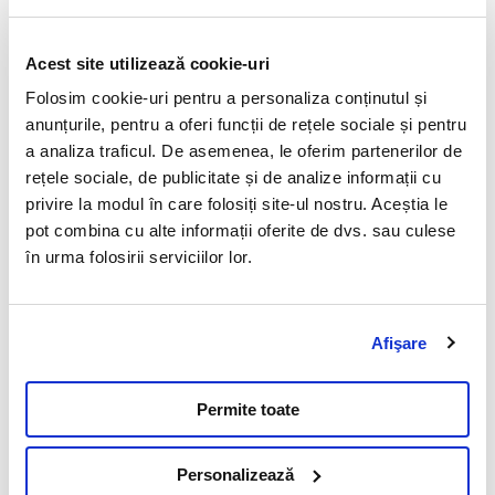
Importanta analizelor
Acest site utilizează cookie-uri
LABRADOR RETRIEVER - probleme de
Folosim cookie-uri pentru a personaliza conținutul și
sanatate specifice rasei
anunțurile, pentru a oferi funcții de rețele sociale și pentru
a analiza traficul. De asemenea, le oferim partenerilor de
21 Septembrie 2022
rețele sociale, de publicitate și de analize informații cu
Labradorii se numara printre cele mai populare rase de
privire la modul în care folosiți site-ul nostru. Aceștia le
caini.
pot combina cu alte informații oferite de dvs. sau culese
în urma folosirii serviciilor lor.
Citeste mai mult
Afişare
Permite toate
Vezi toate articolele
Personalizează