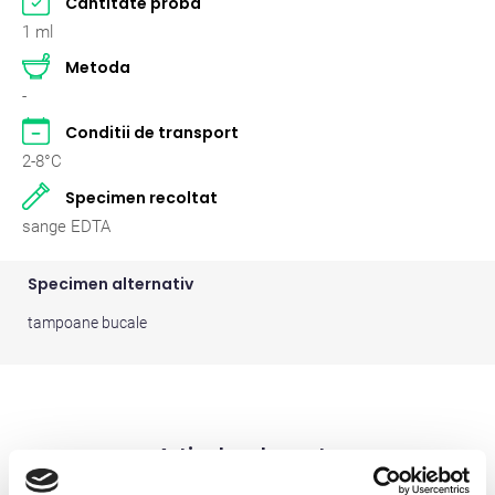
Cantitate proba
Pasari
2
1 ml
Metoda
Pisici
262
-
Rumegatoare mari
2
Conditii de transport
2-8°C
Rumegatoare mici
2
Specimen recoltat
Suine
2
sange EDTA
Specimen alternativ
tampoane bucale
Articole relevante