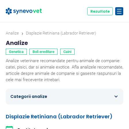
Rezultate
›
Analize
Displazie Retiniana (Labrador Retriever)
Analize
Genetica
Boli ereditare
Caini
Analize veterinare recomandate pentru animale de companie:
catei, pisici, dar si animale exotice. Afla analizele recomandate,
articole despre animale de companie si gaseste raspunsuri la
cele mai frecevente intrebari.
Categorii analize
Caini
354
Displazie Retiniana (Labrador Retriever)
Ecvine
20