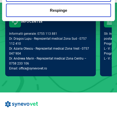
Respinge
INFOCENTER
Informatii generale: 0755 113 881
Str. Indus
Dr. Dragos Lupu - Reprezentat medical Zona Sud - 0757
postal 0
112 410
Program d
Dr. Azaria Otescu - Reprezentat medical Zona Vest - 0757
L - V: 09:
047 904
Program 
Dr. Andreea Marin - Reprezentat medical Zona Centru –
L - V: 09:
0758 233 106
Email: office@synevovet.ro