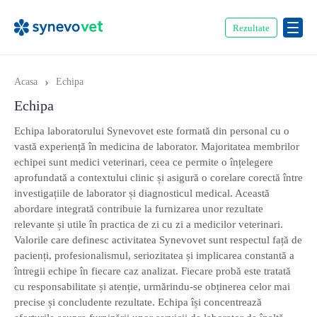
Rezultate
›
Acasa
Echipa
Echipa
Echipa laboratorului Synevovet este formată din personal cu o
vastă experiență în medicina de laborator. Majoritatea membrilor
echipei sunt medici veterinari, ceea ce permite o înțelegere
aprofundată a contextului clinic și asigură o corelare corectă între
investigațiile de laborator și diagnosticul medical. Această
abordare integrată contribuie la furnizarea unor rezultate
relevante și utile în practica de zi cu zi a medicilor veterinari.
Valorile care definesc activitatea Synevovet sunt respectul față de
pacienți, profesionalismul, seriozitatea și implicarea constantă a
întregii echipe în fiecare caz analizat. Fiecare probă este tratată
cu responsabilitate și atenție, urmărindu-se obținerea celor mai
precise și concludente rezultate. Echipa își concentrează