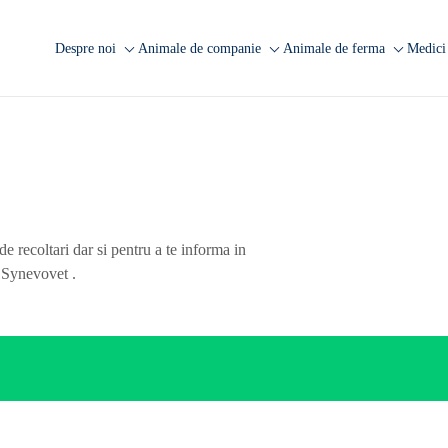
Despre noi
Animale de companie
Animale de ferma
Medici 
Companie
Analize caini
Analize rumegatoare
A
mari
Laborator Synevovet
Analize pisici
A
Analize rumegatoare
Centru de recoltare
Analize animale exotice
A
mici
Presa
Analize ecvine
Analize suine
Cariere
Informatii utile
Analize pasari
de recoltari dar si pentru a te informa in
Echipa
Informatii utile
e Synevovet .
FAQ
Cercetare