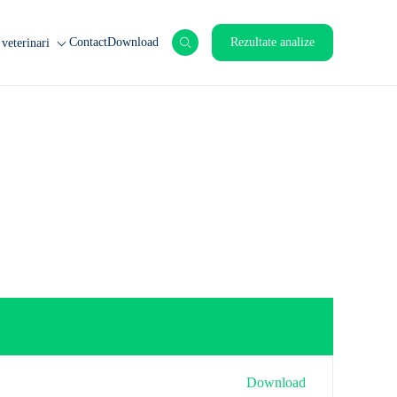
Contact
Download
Rezultate analize
veterinari
nimale de ferma
nimale de companie
rticole
Download