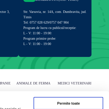
ector 3,
Str. Varsovia, nr. 14A, com. Dumbravita, jud.
Timis
Tel: 0757 028 629/0757 047 904
Program de lucru cu publicul/receptie:
L - V: 11:00 - 19:00:
Program primire probe:
L - V: 11:00 - 19:00
MPANIE
ANIMALE DE FERMA
MEDICI VETERINARI
Analize rumegatoare mari
Articole stiintifice
Permite toate
Analize rumegatoare mici
le sociale și