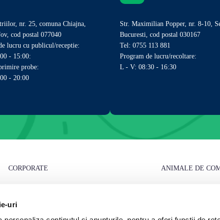
triilor, nr. 25, comuna Chiajna,
Str. Maximilian Popper, nr. 8-10, S
lfov, cod postal 077040
Bucuresti, cod postal 030167
e lucru cu publicul/receptie:
Tel: 0755 113 881
:00 - 15:00:
Program de lucru/recoltare:
rimire probe:
L - V: 08:30 - 16:30
:00 - 20:00
CORPORATE
ANIMALE DE CO
Compania
Cariere
Analize caini
ie-uri
Laborator Synevovet
Echipa
Analize pisici
personaliza conținutul și anunțurile, pentru a oferi funcții de rețe