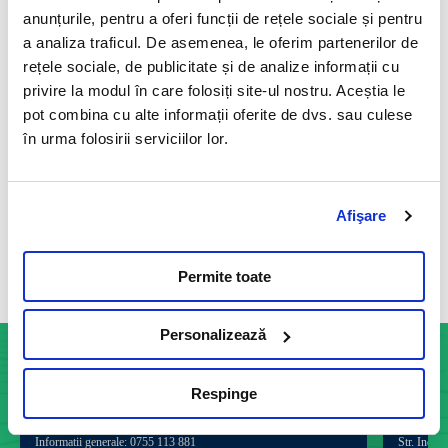
11 Mai 2023
anunțurile, pentru a oferi funcții de rețele sociale și pentru
Este un test functional endocrin specific indicat in diagnosticul
a analiza traficul. De asemenea, le oferim partenerilor de
sindromului Cushing si bolii Addison, precum si in monitorizarea
rețele sociale, de publicitate și de analize informații cu
tratamentului specific cu trilostan (Vetoryl®), mitotan
privire la modul în care folosiți site-ul nostru. Aceștia le
(Lysodren®) sau ketoconazol.
pot combina cu alte informații oferite de dvs. sau culese
Citeste mai mult
în urma folosirii serviciilor lor.
Afişare
Vezi toate articolele
Permite toate
Personalizează
Respinge
INFOCENTER
Informatii generale: 0755 113 881
Str. Indust