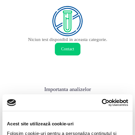
Coagulare
1
Imunologie
3
Profile
3
Niciun test disponibil in aceasta categorie.
Serologie
7
Contact
Importanta analizelor
Importanta analizelor
Testul de stimulare cu ACTH
Acest site utilizează cookie-uri
Folosim cookie-uri pentru a personaliza conținutul și