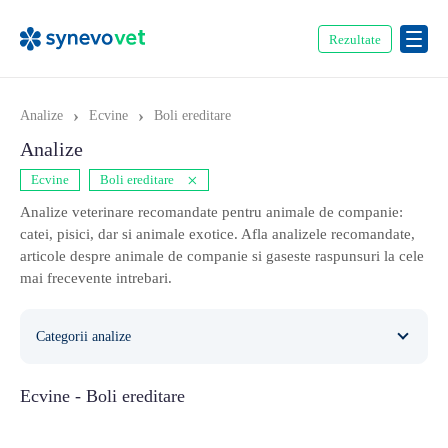
Rezultate
›
›
Analize
Ecvine
Boli ereditare
Analize
×
Ecvine
Boli ereditare
Analize veterinare recomandate pentru animale de companie:
catei, pisici, dar si animale exotice. Afla analizele recomandate,
articole despre animale de companie si gaseste raspunsuri la cele
mai frecevente intrebari.
Categorii analize
Biochimie
2
Ecvine - Boli ereditare
Biologie moleculara
8