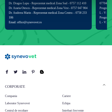
Dr. Dragos Lupu - Reprezentat medical Zona Sud - 0757 112 410
077040
Dr. Azaria Otescu - Reprezentat medical Zona Vest - 0757 047 904
Program de
Dr. Andreea Marin - Reprezentat medical Zona Centru – 0758 233
L - V: 09:
106
Program p
Email: office@synevovet.ro
L - V: 09:
CORPORATE
Compania
Cariere
Laborator Synevovet
Echipa
Centrul de recoltare
Intrebari frecvente