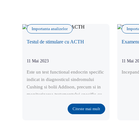
Importanta analizelor
Importa
Testul de stimulare cu ACTH
Examenul
11 Mai 2023
11 Mai 2
Este un test functional endocrin specific
Incepand
indicat in diagnosticul sindromului
Cushing si bolii Addison, precum si in
monitorizarea tratamentului specific cu
trilostan (Vetoryl®), mitotan
Citeste mai mult
(Lysodren®) sau ketoconazol.