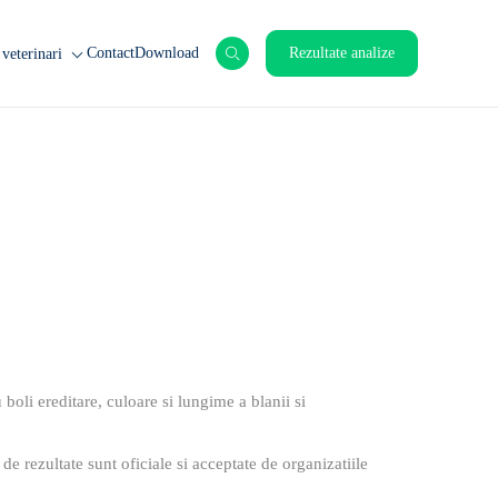
Contact
Download
Rezultate analize
veterinari
nimale de ferma
nimale de companie
rticole
boli ereditare, culoare si lungime a blanii si
e de rezultate sunt oficiale si acceptate de organizatiile