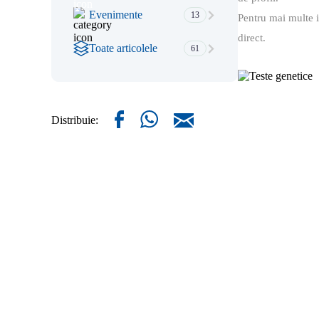
Evenimente
13
Pentru mai multe i
direct
.
Toate articolele
61
Distribuie: