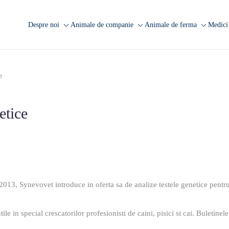
Despre noi
Animale de companie
Animale de ferma
Medici 
Companie
Analize caini
Analize rumegatoare
A
mari
Laborator Synevovet
Analize pisici
A
e
Analize rumegatoare
Centru de recoltare
Analize animale exotice
A
mici
Presa
Analize ecvine
Analize suine
etice
Cariere
Informatii utile
Analize pasari
Echipa
Informatii utile
FAQ
Cercetare
013, Synevovet introduce in oferta sa de analize testele genetice pentru 
tile in special crescatorilor profesionisti de caini, pisici si cai. Buletinel