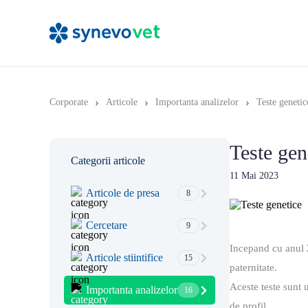
›
›
›
Corporate
Articole
Importanta analizelor
Teste genetic
Teste gen
Categorii articole
11 Mai 2023
Articole de presa
8
Cercetare
9
Incepand cu anul 2
Articole stiintifice
15
paternitate.
Aceste teste sunt u
Importanta analizelor
16
de profil.